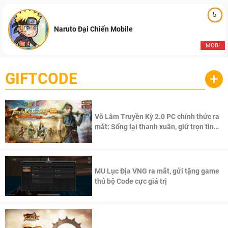
5
Naruto Đại Chiến Mobile
MOBI
GIFTCODE
+
Võ Lâm Truyền Kỳ 2.0 PC chính thức ra
mắt: Sống lại thanh xuân, giữ trọn tinh
thần Võ Lâm
MU Lục Địa VNG ra mắt, gửi tặng game
thủ bộ Code cực giá trị