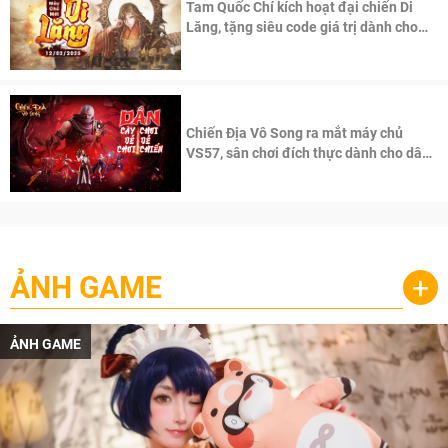
Tam Quốc Chí kích hoạt đại chiến Di
Lăng, tặng siêu code giá trị dành cho
100 độc giả đầu tiên.
Chiến Địa Vô Song ra mắt máy chủ
VS57, sân chơi đích thực dành cho dân
cày
ẢNH GAME
+
ẢNH GAME