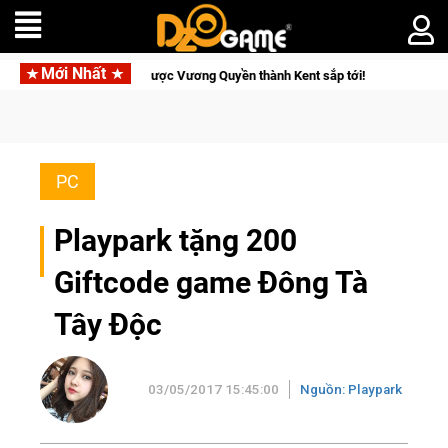
Mới Nhất
sẽ về tay kẻ đoạt được Vương Quyền thành Kent sắp tới!
Medal
PC
Playpark tặng 200
Giftcode game Đông Tà
Tây Độc
03/05/2017 15:45:00
Nguồn: Playpark