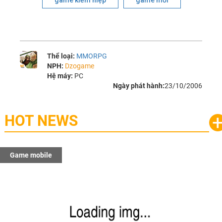
game kiếm hiệp
game mới
Thể loại:
MMORPG
NPH:
Dzogame
Hệ máy:
PC
Ngày phát hành:
23/10/2006
HOT NEWS
Game mobile