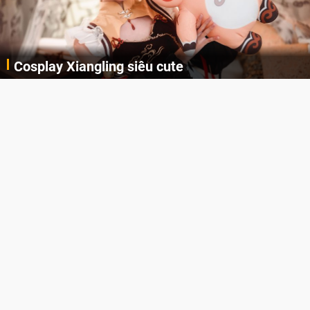
Cosplay Xiangling siêu cute
Cùng thưởng thức những hình ảnh cosplay Xiangling trong Genshin Impact siêu dễ thương của người dùng Weibo "阿包也是兔娘"