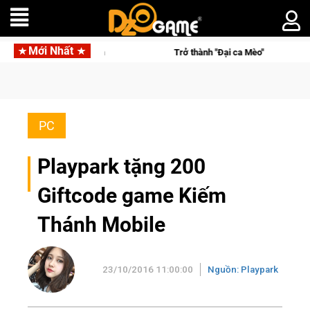
Mới Nhất
s lên ngôi vô địch
Trở thành "Đại ca Mèo" khuấy đảo thế giới
PC
Playpark tặng 200
Giftcode game Kiếm
Thánh Mobile
23/10/2016 11:00:00
Nguồn: Playpark