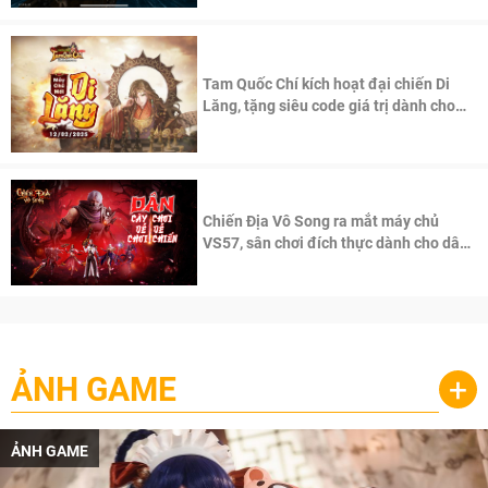
Tam Quốc Chí kích hoạt đại chiến Di
Lăng, tặng siêu code giá trị dành cho
100 độc giả đầu tiên.
Chiến Địa Vô Song ra mắt máy chủ
VS57, sân chơi đích thực dành cho dân
cày
ẢNH GAME
+
ẢNH GAME