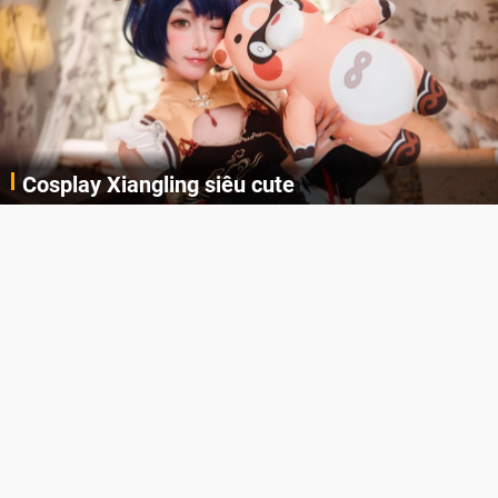
Cosplay Xiangling siêu cute
Cùng thưởng thức những hình ảnh cosplay Xiangling trong Genshin Impact siêu dễ thương của người dùng Weibo "阿包也是兔娘"