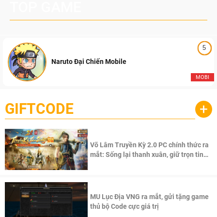
TOP GAME
5
Naruto Đại Chiến Mobile
MOBI
GIFTCODE
+
Võ Lâm Truyền Kỳ 2.0 PC chính thức ra
mắt: Sống lại thanh xuân, giữ trọn tinh
thần Võ Lâm
MU Lục Địa VNG ra mắt, gửi tặng game
thủ bộ Code cực giá trị