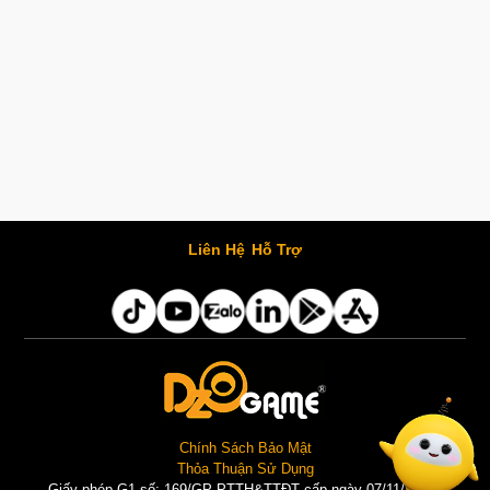
Liên Hệ
Hỗ Trợ
Chính Sách Bảo Mật
Thỏa Thuận Sử Dụng
Giấy phép G1 số: 169/GP-PTTH&TTĐT cấp ngày 07/11/2025 |