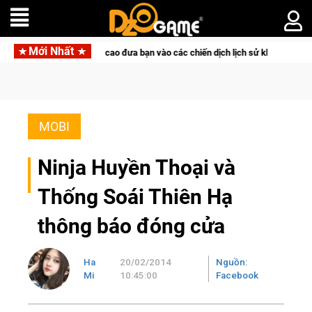
Mới Nhất
độ đỉnh cao đưa bạn vào các chiến dịch lịch sử khốc liệt
Tri
MOBI
Ninja Huyền Thoại và
Thống Soái Thiên Hạ
thông báo đóng cửa
Ha
20/02/2014
Nguồn:
Mi
10:45:00
Facebook