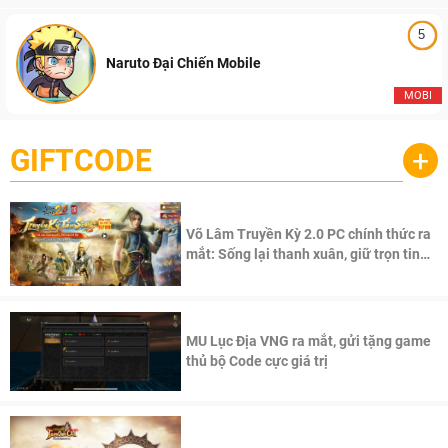
5
Naruto Đại Chiến Mobile
MOBI
GIFTCODE
+
Võ Lâm Truyền Kỳ 2.0 PC chính thức ra
mắt: Sống lại thanh xuân, giữ trọn tinh
thần Võ Lâm
MU Lục Địa VNG ra mắt, gửi tặng game
thủ bộ Code cực giá trị