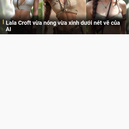
Lala Croft vừa nóng vừa xinh dưới nét vẽ của
AI
Cùng đến với những hình ảnh Lala Croft của Tomb Raider dưới nét vẽ của AI. Một cô nàng xinh đẹp, nóng bỏng nhưng cũng rắn rỏi và mạnh mẽ.