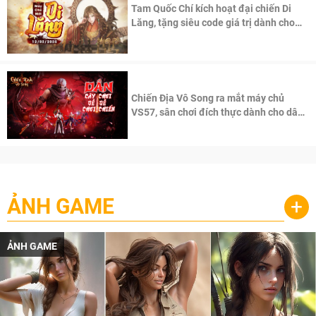
Tam Quốc Chí kích hoạt đại chiến Di
Lăng, tặng siêu code giá trị dành cho
100 độc giả đầu tiên.
Chiến Địa Vô Song ra mắt máy chủ
VS57, sân chơi đích thực dành cho dân
cày
ẢNH GAME
+
ẢNH GAME