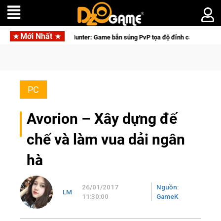
Mới Nhất
Medal Hunter: Game bắn súng PvP tọa độ đỉnh cao đưa bạn vào các chiến dịch l
PC
Avorion – Xây dựng đế
chế và làm vua dải ngân
hà
26/01/2017
Nguồn:
LM
11:30:00
GameK