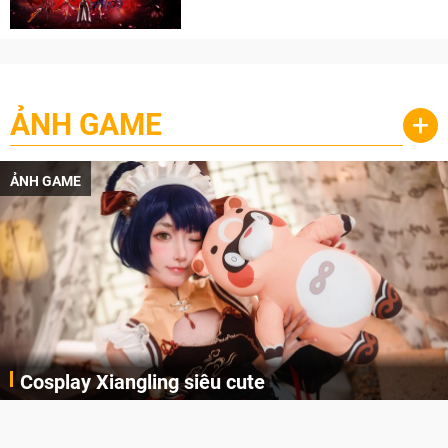
cày
ẢNH GAME
+
ẢNH GAME
Cosplay Xiangling siêu cute
Cùng thưởng thức những hình ảnh cosplay Xiangling trong Genshin Impact siêu dễ thương của người dùng Weibo "阿包也是兔娘"