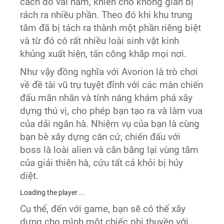
cách đó vài năm, khiến cho không gian bị
rách ra nhiều phần. Theo đó khi khu trung
tâm đã bị tách ra thành một phần riêng biệt
và từ đó có rất nhiều loài sinh vật kinh
khủng xuất hiện, tấn công khắp mọi nơi.
Như vậy đồng nghĩa với Avorion là trò chơi
về đề tài vũ trụ tuyệt đỉnh với các màn chiến
đấu mãn nhãn và tính năng khám phá xây
dựng thú vị, cho phép bạn tạo ra và làm vua
của dải ngân hà. Nhiệm vụ của bạn là cùng
bạn bè xây dựng căn cứ, chiến đấu với
boss là loài alien và cân bằng lại vùng tâm
của giải thiên hà, cứu tất cả khỏi bị hủy
diệt.
Loading the player ...
Cụ thể, đến với game, bạn sẽ có thể xây
dựng cho mình một chiếc phi thuyền với