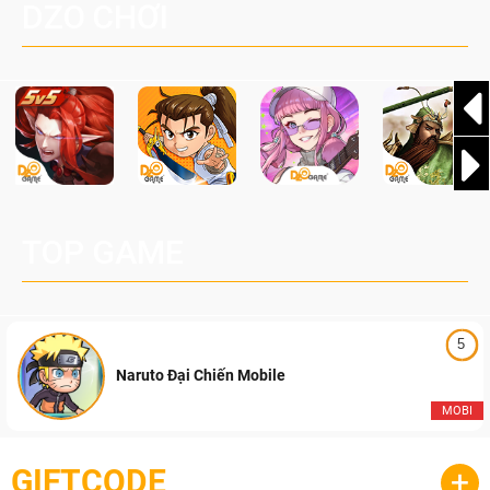
DZO CHƠI
TOP GAME
5
Naruto Đại Chiến Mobile
MOBI
GIFTCODE
+