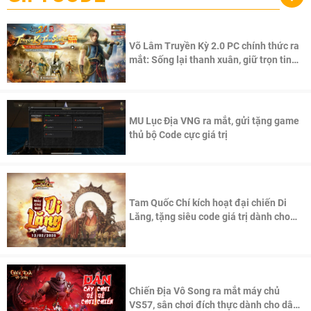
Võ Lâm Truyền Kỳ 2.0 PC chính thức ra
mắt: Sống lại thanh xuân, giữ trọn tinh
thần Võ Lâm
MU Lục Địa VNG ra mắt, gửi tặng game
thủ bộ Code cực giá trị
Tam Quốc Chí kích hoạt đại chiến Di
Lăng, tặng siêu code giá trị dành cho
100 độc giả đầu tiên.
Chiến Địa Vô Song ra mắt máy chủ
VS57, sân chơi đích thực dành cho dân