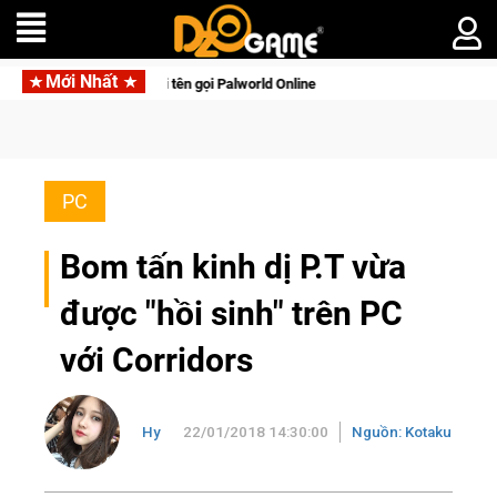
Mới Nhất
n di động với tên gọi Palworld Online
Gia Nhập Closed Beta N
PC
Bom tấn kinh dị P.T vừa
được "hồi sinh" trên PC
với Corridors
Hy
22/01/2018 14:30:00
Nguồn: Kotaku