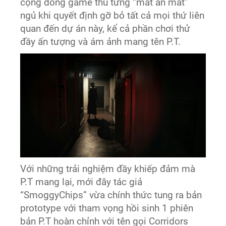
cộng đồng game thủ từng “mất ăn mất”
ngủ khi quyết định gỡ bỏ tất cả mọi thứ liên
quan đến dự án này, kể cả phần chơi thử
đầy ấn tượng và ám ảnh mang tên P.T.
Với những trải nghiệm đầy khiếp đảm mà
P.T mang lại, mới đây tác giả
“SmoggyChips” vừa chính thức tung ra bản
prototype với tham vọng hồi sinh 1 phiên
bản P.T hoàn chỉnh với tên gọi Corridors