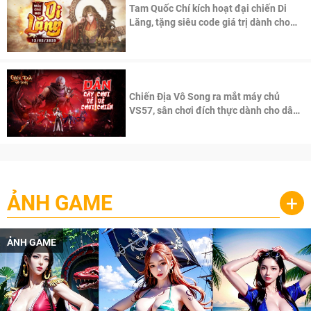
Tam Quốc Chí kích hoạt đại chiến Di
Lăng, tặng siêu code giá trị dành cho
100 độc giả đầu tiên.
Chiến Địa Vô Song ra mắt máy chủ
VS57, sân chơi đích thực dành cho dân
cày
ẢNH GAME
+
ẢNH GAME