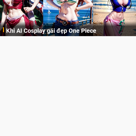
Khi AI Cosplay gái đẹp One Piece
Những cô nàng nóng bỏng Boa Hancock, Nico Robin, Nami, Yamato hay Perona được AI vẽ lại dưới hình thức Cosplay cực kỳ chuẩn chỉnh.