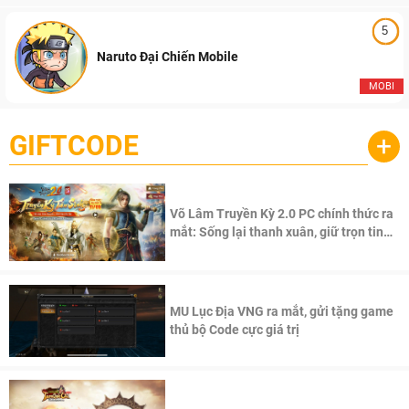
5
Naruto Đại Chiến Mobile
MOBI
GIFTCODE
+
Võ Lâm Truyền Kỳ 2.0 PC chính thức ra
mắt: Sống lại thanh xuân, giữ trọn tinh
thần Võ Lâm
MU Lục Địa VNG ra mắt, gửi tặng game
thủ bộ Code cực giá trị