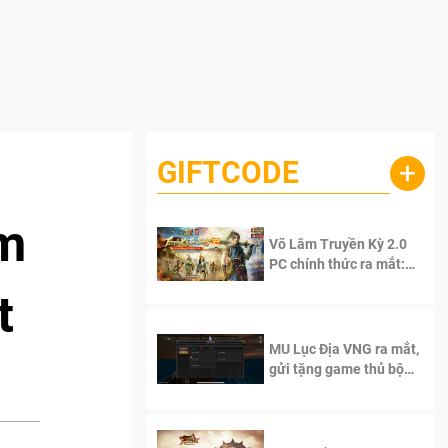
GIFTCODE
+
ếm
Võ Lâm Truyền Kỳ 2.0
PC chính thức ra mắt:
Sống lại thanh xuân, giữ
t
trọn tinh thần Võ Lâm
MU Lục Địa VNG ra mắt,
gửi tặng game thủ bộ
Code cực giá trị