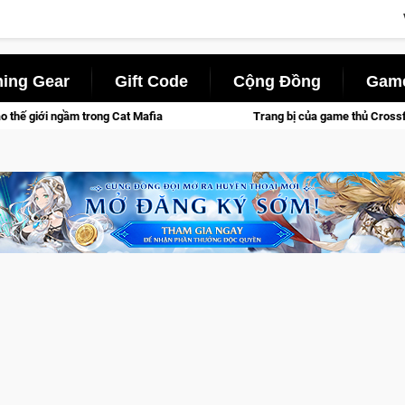
ing Gear
Gift Code
Cộng Đồng
Game
a
Trang bị của game thủ Crossfire sẽ lộng lẫy ánh đèn với Kh