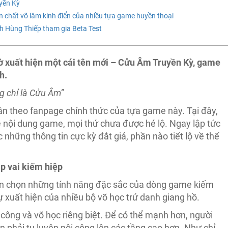
yền Kỳ
n chất võ lâm kinh điển của nhiều tựa game huyền thoại
 Hùng Thiếp tham gia Beta Test
ờ xuất hiện một cái tên mới – Cửu Âm Truyền Kỳ, game
h.
g chỉ là Cửu Âm”
lần theo fanpage chính thức của tựa game này. Tại đây,
ội dung game, mọi thứ chưa được hé lộ. Ngay lập tức
 những thông tin cực kỳ đắt giá, phần nào tiết lộ về thế
p vai kiếm hiệp
yển chọn những tính năng đặc sắc của dòng game kiếm
 xuất hiện của nhiều bộ võ học trứ danh giang hồ.
 công và võ học riêng biệt. Để có thể mạnh hơn, người
n phải tu luyện nội công lên các tầng cao hơn. Như chỉ