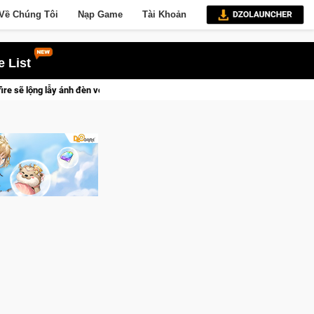
Về Chúng Tôi
Nạp Game
Tài Khoản
 List
o Báu Hoàng Gia Sapphire Neon Punk