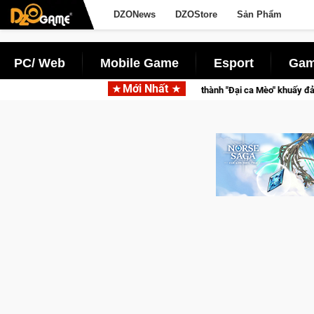
DZONews
DZOStore
Sản Phẩm
PC/ Web
Mobile Game
Esport
Gam
Mới Nhất
Trở thành "Đại ca Mèo" khuấy đảo thế giới ngầm trong Cat Mafi