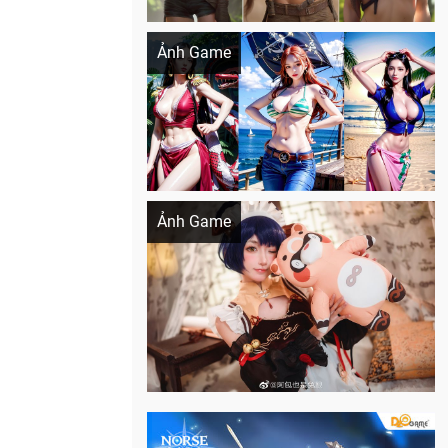
Khi AI Cosplay gái đẹp One Piece
Ảnh Game
Cosplay Xiangling siêu cute
Ảnh Game