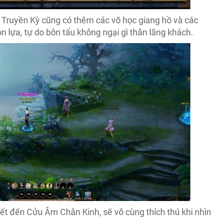
Truyền Kỳ cũng có thêm các võ học giang hồ và các
n lựa, tự do bôn tẩu không ngại gì thân lãng khách.
iết đến Cửu Âm Chân Kinh, sẽ vô cùng thích thú khi nhìn