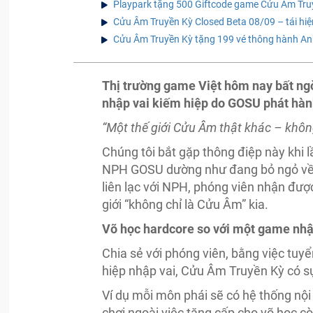
Playpark tặng 500 Giftcode game Cửu Âm Tru
Cửu Âm Truyền Kỳ Closed Beta 08/09 – tái hiệ
Cửu Âm Truyền Kỳ tặng 199 vé thông hành Anh
Thị trường game Việt hôm nay bất ng
nhập vai kiếm hiệp do GOSU phát hàn
“Một thế giới Cửu Âm thật khác – khôn
Chúng tôi bắt gặp thông điệp này khi 
NPH GOSU dường như đang bỏ ngỏ về n
liên lạc với NPH, phóng viên nhận được
giới “không chỉ là Cửu Âm” kia.
Võ học hardcore so với một game nhậ
Chia sẻ với phóng viên, bằng việc tu
hiệp nhập vai, Cửu Âm Truyền Kỳ có sự
Ví dụ mỗi môn phái sẽ có hệ thống nội
chơi ngoài việc tăng cấp cho võ học cò