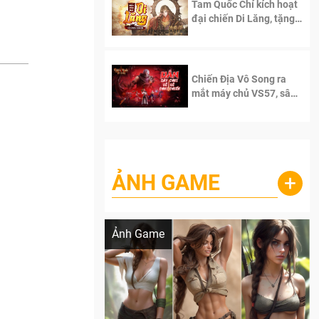
Tam Quốc Chí kích hoạt
đại chiến Di Lăng, tặng
siêu code giá trị dành
cho 100 độc giả đầu
tiên.
Chiến Địa Vô Song ra
mắt máy chủ VS57, sân
chơi đích thực dành cho
dân cày
ẢNH GAME
+
Lala Croft vừa nóng vừa xinh dưới nét vẽ
của AI
Ảnh Game