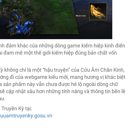
ình đám khác của những dòng game kiếm hiệp kinh điển
 ai đam mê một thế giới kiếm hiệp đúng bản chất vốn
ỳ không chỉ là một “hậu truyện” của Cửu Âm Chân Kinh,
ướng đi của webgame kiểu mới, mang hương vị khác biệt
 của sản phẩm này vẫn chưa được hé lộ ngoài dòng chữ
ẽ cập nhật sâu hơn những tính năng và thông tin bên lề
au.
 Truyền Kỳ tại:
cuuamtruyenky.gosu.vn