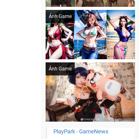
Khi AI Cosplay gái đẹp One Piece
Ảnh Game
Cosplay Xiangling siêu cute
Ảnh Game
PlayPark - GameNews