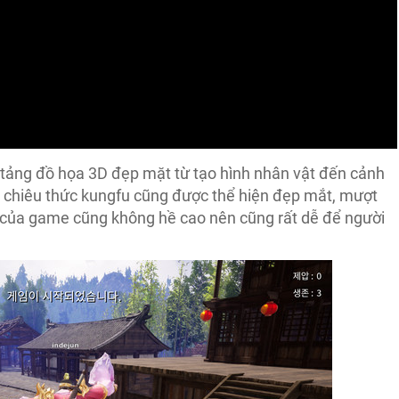
tảng đồ họa 3D đẹp mặt từ tạo hình nhân vật đến cảnh
g chiêu thức kungfu cũng được thể hiện đẹp mắt, mượt
 của game cũng không hề cao nên cũng rất dễ để người