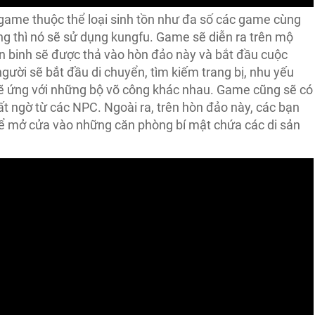
game thuộc thể loại sinh tồn như đa số các game cùng
úng thì nó sẽ sử dụng kungfu. Game sẽ diễn ra trên mộ
ến binh sẽ được thả vào hòn đảo này và bắt đầu cuộc
người sẽ bắt đầu di chuyển, tìm kiếm trang bị, nhu yếu
sẽ ứng với những bộ võ công khác nhau. Game cũng sẽ có
ất ngờ từ các NPC. Ngoài ra, trên hòn đảo này, các bạn
thể mở cửa vào những căn phòng bí mật chứa các di sản