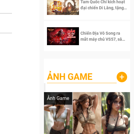
Tam Quốc Chí kích hoạt
đại chiến Di Lăng, tặng
siêu code giá trị dành
cho 100 độc giả đầu
tiên.
Chiến Địa Vô Song ra
mắt máy chủ VS57, sân
chơi đích thực dành cho
dân cày
ẢNH GAME
+
Lala Croft vừa nóng vừa xinh dưới nét vẽ
của AI
Ảnh Game