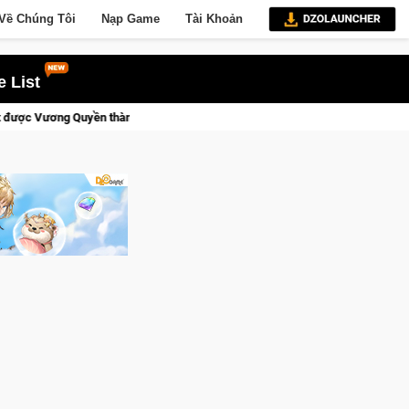
Về Chúng Tôi
Nạp Game
Tài Khoản
 List
tới!
CFVL 2026 Mùa 2 khép lại với hành trình đầy cảm xúc, Te