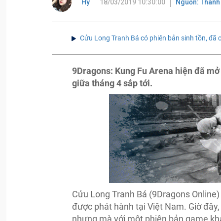
Hy
18/03/2019 10:30:00
Nguồn: Thanh
Cửu Long Tranh Bá có phiên bản sinh tồn, đã 
9Dragons: Kung Fu Arena hiện đã mở 
giữa tháng 4 sắp tới.
Cửu Long Tranh Bá (9Dragons Online)
được phát hành tại Việt Nam. Giờ đây, 
nhưng mà với một phiên bản game khác 