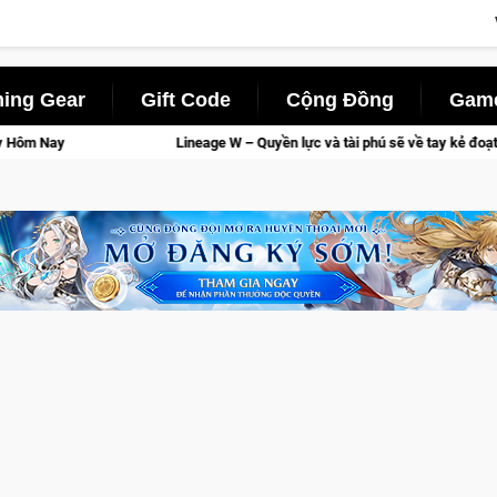
ing Gear
Gift Code
Cộng Đồng
Game
 W – Quyền lực và tài phú sẽ về tay kẻ đoạt được Vương Quyền thành Kent sắp 