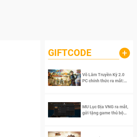
GIFTCODE
+
Võ Lâm Truyền Kỳ 2.0
PC chính thức ra mắt:
Sống lại thanh xuân, giữ
trọn tinh thần Võ Lâm
MU Lục Địa VNG ra mắt,
gửi tặng game thủ bộ
Code cực giá trị