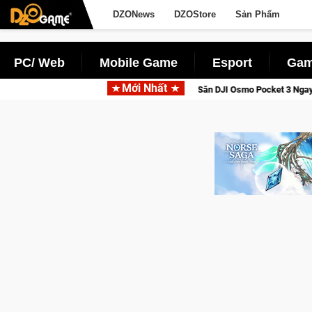
DZONews
DZOStore
Sản Phẩm
PC/ Web
Mobile Game
Esport
Gam
Mới Nhất
iới Thức Tỉnh, Săn DJI Osmo Pocket 3 Ngay Hôm Nay
Lineage