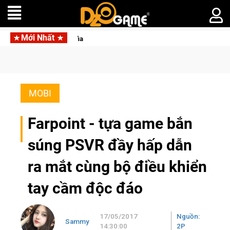
Mới Nhất
 trong Cat Mafia
T
MOBI
Farpoint - tựa game bắn
súng PSVR đầy hấp dẫn
ra mắt cùng bộ điều khiển
tay cầm độc đáo
17/05/2017
Nguồn:
Sammy
14:30:00
2P