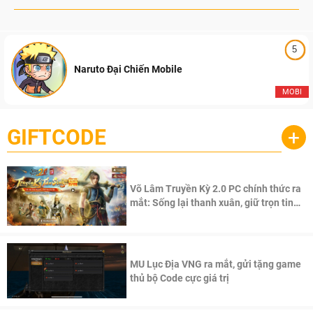
5
Naruto Đại Chiến Mobile
MOBI
GIFTCODE
+
Võ Lâm Truyền Kỳ 2.0 PC chính thức ra
mắt: Sống lại thanh xuân, giữ trọn tinh
thần Võ Lâm
MU Lục Địa VNG ra mắt, gửi tặng game
thủ bộ Code cực giá trị