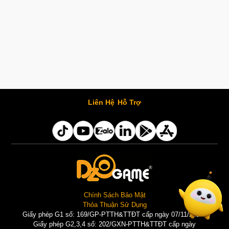
Liên Hệ
Hỗ Trợ
Chính Sách Bảo Mật
Thỏa Thuận Sử Dụng
Giấy phép G1 số: 169/GP-PTTH&TTĐT cấp ngày 07/11/2025 |
Giấy phép G2,3,4 số: 202/GXN-PTTH&TTĐT cấp ngày