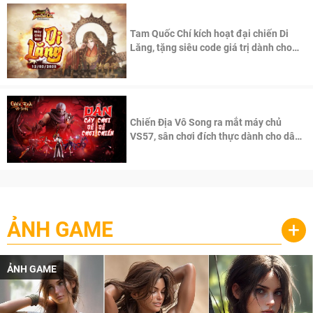
Tam Quốc Chí kích hoạt đại chiến Di
Lăng, tặng siêu code giá trị dành cho
100 độc giả đầu tiên.
Chiến Địa Vô Song ra mắt máy chủ
VS57, sân chơi đích thực dành cho dân
cày
ẢNH GAME
+
ẢNH GAME