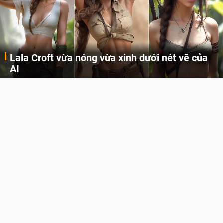
Lala Croft vừa nóng vừa xinh dưới nét vẽ của
AI
Cùng đến với những hình ảnh Lala Croft của Tomb Raider dưới nét vẽ của AI. Một cô nàng xinh đẹp, nóng bỏng nhưng cũng rắn rỏi và mạnh mẽ.