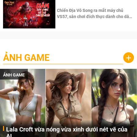
Chiến Địa Vô Song ra mắt máy chủ
VS57, sân chơi đích thực dành cho dân
cày
ẢNH GAME
+
ẢNH GAME
Lala Croft vừa nóng vừa xinh dưới nét vẽ của
AI