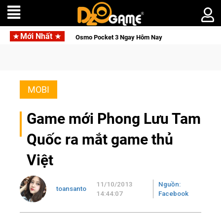
Mới Nhất
 Osmo Pocket 3 Ngay Hôm Nay
Lineage W – Quyền lực và tài p
MOBI
Game mới Phong Lưu Tam
Quốc ra mắt game thủ
Việt
11/10/2013
Nguồn:
toansanto
14:44:07
Facebook