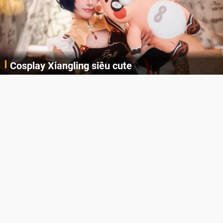
Cosplay Xiangling siêu cute
Cùng thưởng thức những hình ảnh cosplay Xiangling trong Genshin Impact siêu dễ thương của người dùng Weibo "阿包也是兔娘"