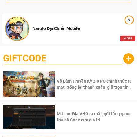
5
Naruto Đại Chiến Mobile
MOBI
GIFTCODE
+
Võ Lâm Truyền Kỳ 2.0 PC chính thức ra
mắt: Sống lại thanh xuân, giữ trọn tinh
thần Võ Lâm
MU Lục Địa VNG ra mắt, gửi tặng game
thủ bộ Code cực giá trị