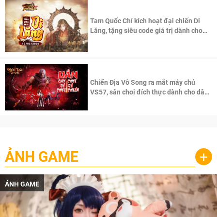
Tam Quốc Chí kích hoạt đại chiến Di
Lăng, tặng siêu code giá trị dành cho
100 độc giả đầu tiên.
Chiến Địa Vô Song ra mắt máy chủ
VS57, sân chơi đích thực dành cho dân
cày
ẢNH GAME
+
ẢNH GAME