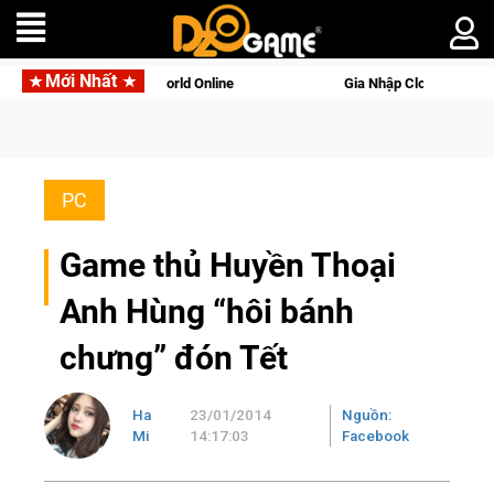
Mới Nhất
i tên gọi Palworld Online
Gia Nhập Closed Beta Norse Saga: 
PC
Game thủ Huyền Thoại
Anh Hùng “hôi bánh
chưng” đón Tết
Ha
23/01/2014
Nguồn:
Mi
14:17:03
Facebook