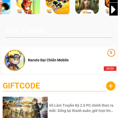
TOP GAME
5
Naruto Đại Chiến Mobile
MOBI
GIFTCODE
+
Võ Lâm Truyền Kỳ 2.0 PC chính thức ra
mắt: Sống lại thanh xuân, giữ trọn tinh
thần Võ Lâm