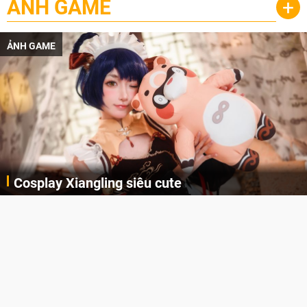
ẢNH GAME
+
ẢNH GAME
Lala Croft vừa nóng v
êu cute
AI
Cùng thưởng thức những hình ảnh cosplay Xiangling trong Genshin Impact siêu dễ thương của người dùng Weibo "阿包也是兔娘"