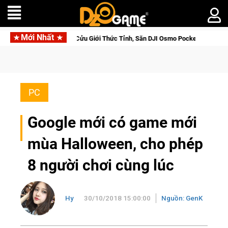
Mới Nhất
rse Saga: Cửu Giới Thức Tỉnh, Săn DJI Osmo Pocket 3 Ngay Hôm Nay
PC
Google mới có game mới
mùa Halloween, cho phép
8 người chơi cùng lúc
Hy
30/10/2018 15:00:00
Nguồn: GenK