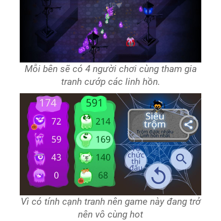
Mỗi bên sẽ có 4 người chơi cùng tham gia
tranh cướp các linh hồn.
Vì có tính cạnh tranh nên game này đang trở
nên vô cùng hot