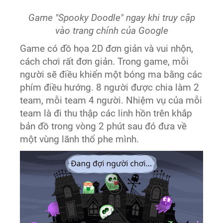
Game "Spooky Doodle" ngay khi truy cập
vào trang chính của Google
Game có đồ họa 2D đơn giản và vui nhộn,
cách chơi rất đơn giản. Trong game, mỗi
người sẽ điều khiển một bóng ma bằng các
phím điều hướng. 8 người được chia làm 2
team, mỗi team 4 người. Nhiệm vụ của mỗi
team là đi thu thập các linh hồn trên khắp
bản đồ trong vòng 2 phút sau đó đưa về
một vùng lãnh thổ phe mình.