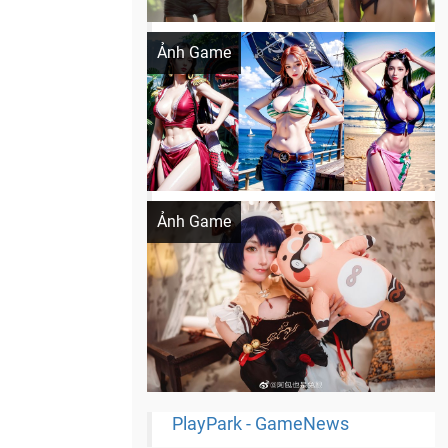
Khi AI Cosplay gái đẹp One Piece
Ảnh Game
Cosplay Xiangling siêu cute
Ảnh Game
PlayPark - GameNews