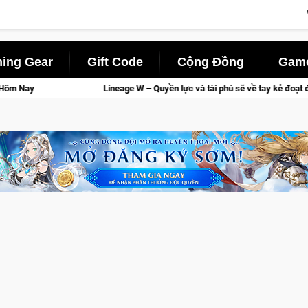
ing Gear
Gift Code
Cộng Đồng
Game
– Quyền lực và tài phú sẽ về tay kẻ đoạt được Vương Quyền thành Kent sắp tới