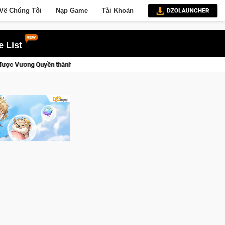
Về Chúng Tôi
Nạp Game
Tài Khoản
 List
!
Trial Xtreme Freedom – Game đua xe mô tô PvP sở hữu vật l