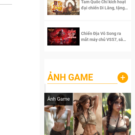
Tam Quốc Chí kích hoạt
đại chiến Di Lăng, tặng
siêu code giá trị dành
cho 100 độc giả đầu
tiên.
Chiến Địa Vô Song ra
mắt máy chủ VS57, sân
chơi đích thực dành cho
dân cày
ẢNH GAME
+
Lala Croft vừa nóng vừa xinh dưới nét vẽ
của AI
Ảnh Game