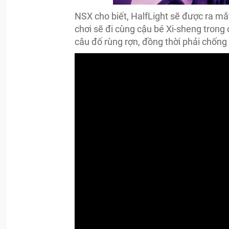
NSX cho biết, HalfLight sẽ được ra mắt
chơi sẽ đi cùng cậu bé Xi-sheng trong 
câu đố rùng rợn, đồng thời phải chống