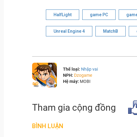
HalfLight
game PC
game
Unreal Engine 4
MatchB
Thể loại:
Nhập vai
NPH:
Dzogame
Hệ máy:
MOBI
Tham gia cộng đồng
BÌNH LUẬN