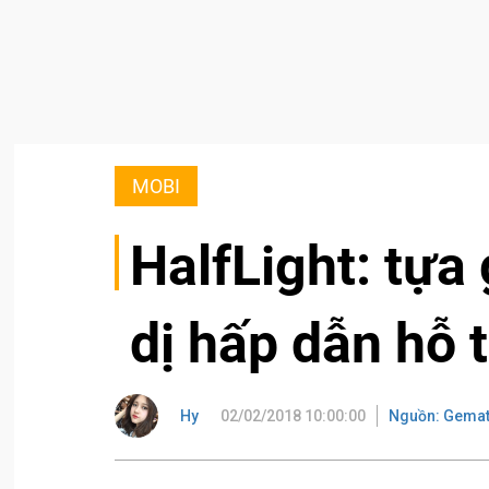
MOBI
HalfLight: tựa
dị hấp dẫn hỗ 
Hy
02/02/2018 10:00:00
Nguồn: Gema