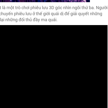
 là một trò chơi phiêu lưu 3D góc nhìn ngôi thứ ba. Người
chuyến phiêu lưu ở thế giới quái dị để giải quyết những
 lại những đối thủ đầy ma quái.