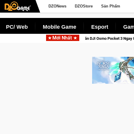
DZONews
DZOStore
Sản Phẩm
PC/ Web
Mobile Game
Esport
Gam
Mới Nhất
 Thức Tỉnh, Săn DJI Osmo Pocket 3 Ngay Hôm Nay
Lineage W 