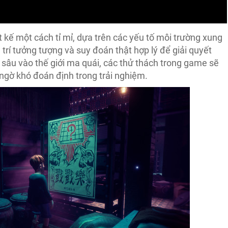
t kế một cách tỉ mỉ, dựa trên các yếu tố môi trường xung
 trí tưởng tượng và suy đoán thật hợp lý để giải quyết
sâu vào thế giới ma quái, các thử thách trong game sẽ
ngờ khó đoán định trong trải nghiệm.