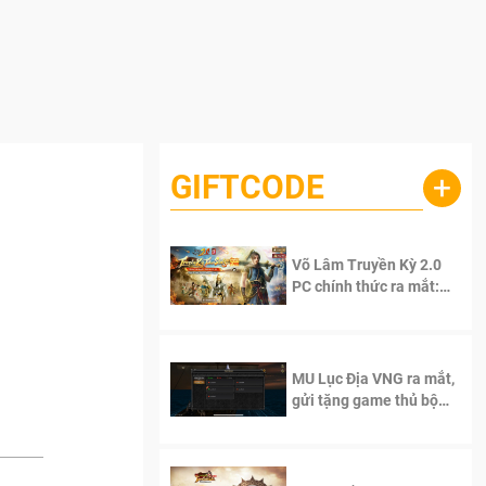
GIFTCODE
+
Võ Lâm Truyền Kỳ 2.0
PC chính thức ra mắt:
Sống lại thanh xuân, giữ
trọn tinh thần Võ Lâm
MU Lục Địa VNG ra mắt,
gửi tặng game thủ bộ
Code cực giá trị