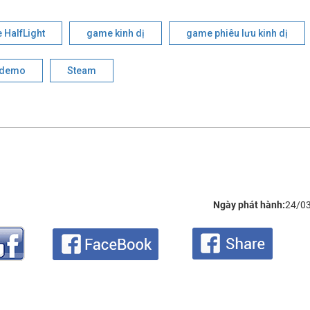
 HalfLight
game kinh dị
game phiêu lưu kinh dị
demo
Steam
Ngày phát hành:
24/0