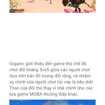
Giganic giới thiệu đến game thủ chế độ
chơi đối kháng 5vs5 giữa các người chơi
dựa trên bản đồ tương đối rộng, và nhiệm
vụ chính của người chơi lúc này là tiêu diệt
Titan của đối thủ thay vì nhà chính như các
tựa game MOBA thường thấy khác.