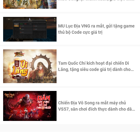
thần Võ Lâm
MU Lục Địa VNG ra mắt, gửi tặng game
thủ bộ Code cực giá trị
Tam Quốc Chí kích hoạt đại chiến Di
Lăng, tặng siêu code giá trị dành cho
100 độc giả đầu tiên.
Chiến Địa Vô Song ra mắt máy chủ
VS57, sân chơi đích thực dành cho dân
cày