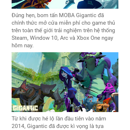
Đúng hẹn, bom tấn MOBA Gigantic đã
chính thức mở cửa miễn phí cho game thủ
trên toàn thế giới trải nghiệm trên hệ thống
Steam, Window 10, Arc và Xbox One ngay
hôm nay.
Từ khi được hé lộ lần đầu tiên vào năm
2014, Gigantic đã được kì vọng là tựa