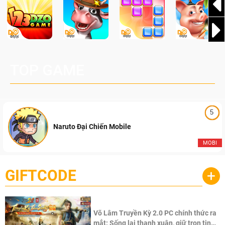
TOP GAME
5
Naruto Đại Chiến Mobile
MOBI
GIFTCODE
+
Võ Lâm Truyền Kỳ 2.0 PC chính thức ra
mắt: Sống lại thanh xuân, giữ trọn tinh