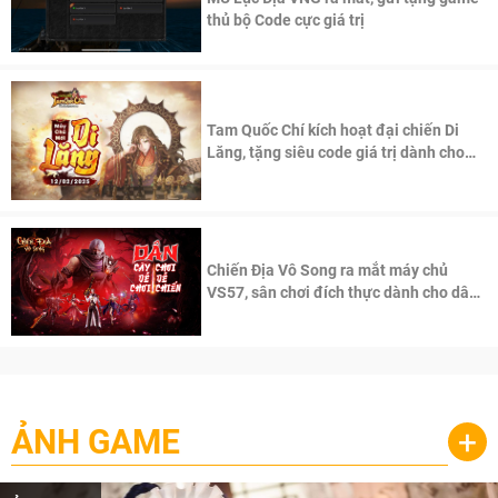
thủ bộ Code cực giá trị
Tam Quốc Chí kích hoạt đại chiến Di
Lăng, tặng siêu code giá trị dành cho
100 độc giả đầu tiên.
Chiến Địa Vô Song ra mắt máy chủ
VS57, sân chơi đích thực dành cho dân
cày
ẢNH GAME
+