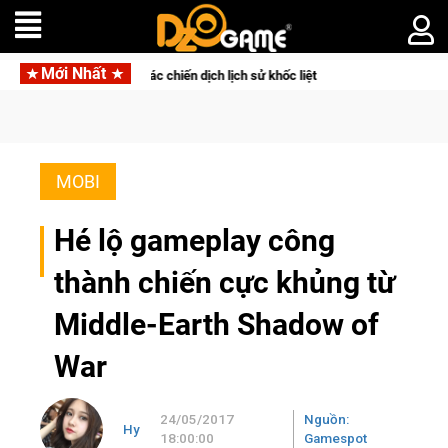
Mới Nhất
a bạn vào các chiến dịch lịch sử khốc liệt
CFVL 2026 Mùa 2 k
MOBI
Hé lộ gameplay công
thành chiến cực khủng từ
Middle-Earth Shadow of
War
24/05/2017
Nguồn:
Hy
18:00:00
Gamespot