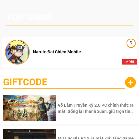
TOP GAME
5
Naruto Đại Chiến Mobile
MOBI
GIFTCODE
+
Võ Lâm Truyền Kỳ 2.0 PC chính thức ra
mắt: Sống lại thanh xuân, giữ trọn tinh
thần Võ Lâm
MU Lục Địa VNG ra mắt, gửi tặng game