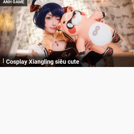
ẢNH GAME
Cosplay Xiangling siêu cute
Cùng thưởng thức những hình ảnh cosplay Xiangling trong Genshin Impact siêu dễ thương của người dùng Weibo "阿包也是兔娘"