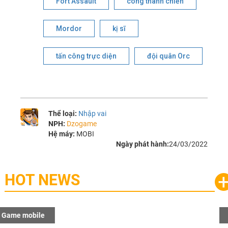
Fort Assault
công thành chiến
Mordor
kị sĩ
tấn công trực diện
đội quân Orc
Thể loại:
Nhập vai
NPH:
Dzogame
Hệ máy:
MOBI
Ngày phát hành:
24/03/2022
HOT NEWS
Game mobile