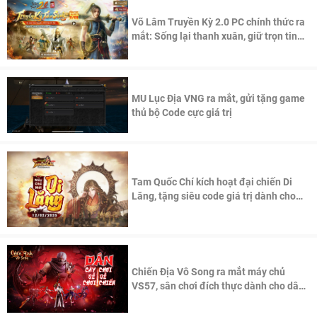
Võ Lâm Truyền Kỳ 2.0 PC chính thức ra
mắt: Sống lại thanh xuân, giữ trọn tinh
thần Võ Lâm
MU Lục Địa VNG ra mắt, gửi tặng game
thủ bộ Code cực giá trị
Tam Quốc Chí kích hoạt đại chiến Di
Lăng, tặng siêu code giá trị dành cho
100 độc giả đầu tiên.
Chiến Địa Vô Song ra mắt máy chủ
VS57, sân chơi đích thực dành cho dân
cày