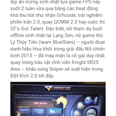
dịp ăn mừng sinh nhật tựa game FPS này
suốt 2 tuần vừa qua bằng các hoạt động
khá thu hút như nhận Giftcode, trải nghiệm
phiên bản 2.0, quay QCMM 2.0 hay cuộc thi
CF’s Got Talent. Đặc biệt, tới tham dự buổi
offline sinh nhật tại Lạng Sơn, nữ game thủ
Lý Thủy Tiên (team BlueStars) – người đoạt
danh hiệu Hoa khôi trong giải đấu Nữ chiến
binh 2015 – đã may mắn là cô gái duy nhất
quay trúng báu vật vĩnh viễn Knight SR25
Ares – khẩu súng Sniper sẽ xuất hiện trong
Đột Kích 2.0 tới đây.