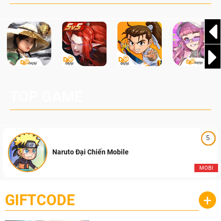
TOP GAME
5
Naruto Đại Chiến Mobile
MOBI
GIFTCODE
+