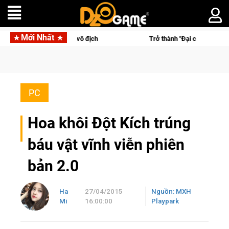
Mới Nhất
ôi vô địch
Trở thành "Đại ca Mèo" khuấy đảo thế giới ngầm tr
PC
Hoa khôi Đột Kích trúng
báu vật vĩnh viễn phiên
bản 2.0
Ha
27/04/2015
Nguồn: MXH
Mi
16:00:00
Playpark