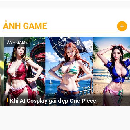
ẢNH GAME
+
ẢNH GAME
Khi AI Cosplay gái đẹp One Piece
Những cô nàng nóng bỏng Boa Hancock, Nico Robin, Nami, Yamato hay Perona được AI vẽ lại dưới hình thức Cosplay cực kỳ chuẩn chỉnh.