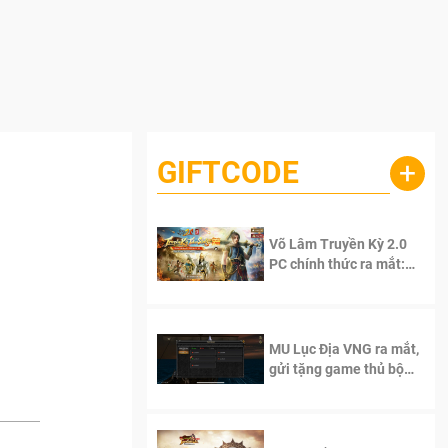
GIFTCODE
+
Võ Lâm Truyền Kỳ 2.0
PC chính thức ra mắt:
Sống lại thanh xuân, giữ
trọn tinh thần Võ Lâm
MU Lục Địa VNG ra mắt,
gửi tặng game thủ bộ
Code cực giá trị