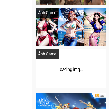
Khi AI Cosplay gái đẹp One Piece
Ảnh Game
Cosplay Xiangling siêu cute
Ảnh Game