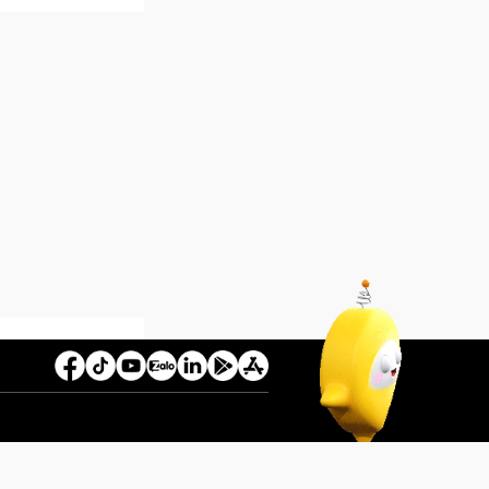
 202/GXN-PTTH&TTĐT cấp ngày 26/08/2024