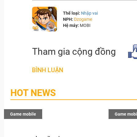
Thể loại:
Nhập vai
NPH:
Dzogame
Hệ máy:
MOBI
Tham gia cộng đồng
BÌNH LUẬN
HOT NEWS
Game mobile
Game mobi