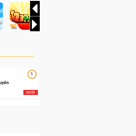
5
5
Duyên
Ngạo Thiên Mobile
MOBI
MOB