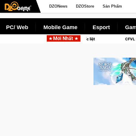
DZONews
DZOStore
Sản Phẩm
PC/ Web
Mobile Game
Esport
Gam
Mới Nhất
ào các chiến dịch lịch sử khốc liệt
CFVL 2026 Mùa 2 khép lại