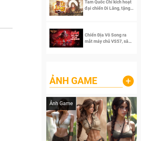
Tam Quốc Chí kích hoạt
đại chiến Di Lăng, tặng
siêu code giá trị dành
cho 100 độc giả đầu
tiên.
Chiến Địa Vô Song ra
mắt máy chủ VS57, sân
chơi đích thực dành cho
dân cày
ẢNH GAME
+
Lala Croft vừa nóng vừa xinh dưới nét vẽ
của AI
Ảnh Game