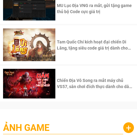
MU Lục Địa VNG ra mắt, gửi tặng game
thủ bộ Code cực giá trị
Tam Quốc Chí kích hoạt đại chiến Di
Lăng, tặng siêu code giá trị dành cho
100 độc giả đầu tiên.
Chiến Địa Vô Song ra mắt máy chủ
VS57, sân chơi đích thực dành cho dân
cày
ẢNH GAME
+