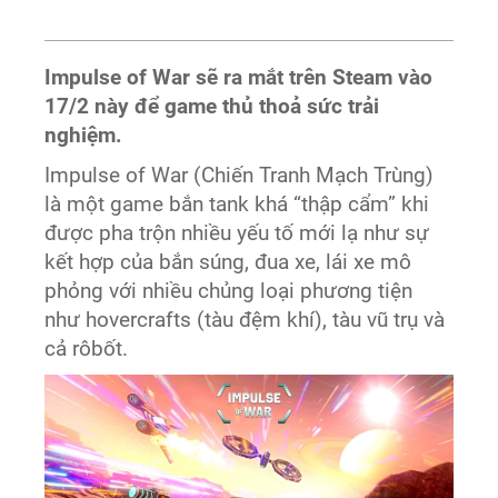
Impulse of War sẽ ra mắt trên Steam vào
17/2 này để game thủ thoả sức trải
nghiệm.
Impulse of War (Chiến Tranh Mạch Trùng)
là một game bắn tank khá “thập cẩm” khi
được pha trộn nhiều yếu tố mới lạ như sự
kết hợp của bắn súng, đua xe, lái xe mô
phỏng với nhiều chủng loại phương tiện
như hovercrafts (tàu đệm khí), tàu vũ trụ và
cả rôbốt.