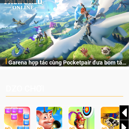
Garena hợp tác cùng Pocketpair đưa bom tấn
Garena Singapore hôm nay đã công bố Palworld Online,
săn thú sinh tồn lên di động với tên gọi
một cuộc phiêu lưu sinh tồn nhiều người chơi mới hiện
Palworld Online
đang được phát triển dựa trên IP Palworld nổi tiếng toàn
DZO CHƠI
cầu, theo giấy phép chính thức từ công ty game Nhật Bản
Pocketpair, Inc.