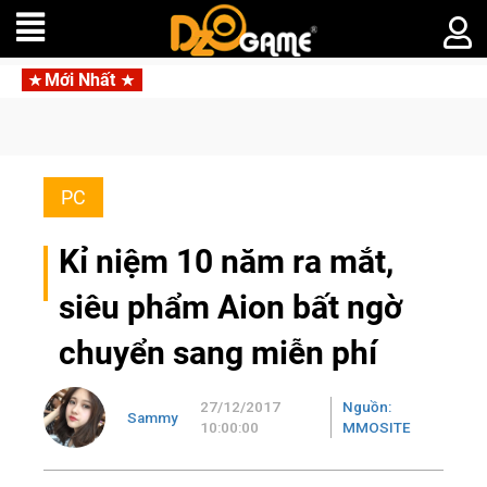
Mới Nhất
Mafia
Trang bị của
PC
Kỉ niệm 10 năm ra mắt,
siêu phẩm Aion bất ngờ
chuyển sang miễn phí
27/12/2017
Nguồn:
Sammy
10:00:00
MMOSITE