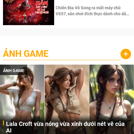
Chiến Địa Vô Song ra mắt máy chủ
VS57, sân chơi đích thực dành cho dân
cày
ẢNH GAME
+
ẢNH GAME
Lala Croft vừa nóng vừa xinh dưới nét vẽ của
AI