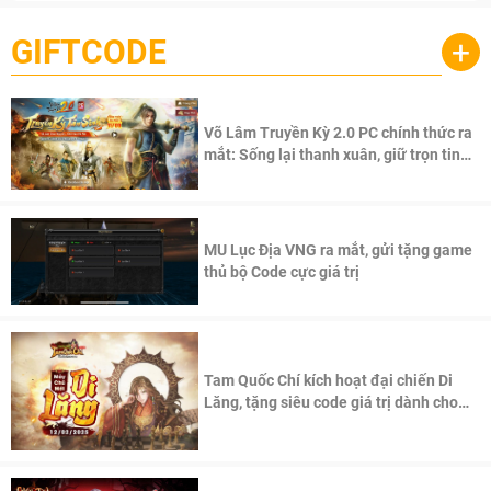
GIFTCODE
+
Võ Lâm Truyền Kỳ 2.0 PC chính thức ra
mắt: Sống lại thanh xuân, giữ trọn tinh
thần Võ Lâm
MU Lục Địa VNG ra mắt, gửi tặng game
thủ bộ Code cực giá trị
Tam Quốc Chí kích hoạt đại chiến Di
Lăng, tặng siêu code giá trị dành cho
100 độc giả đầu tiên.