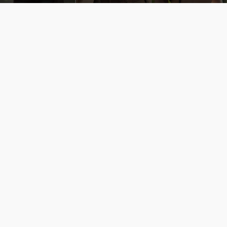
Cùng đến với những hình ảnh Lala Croft của Tomb Raider dưới nét vẽ của AI. Một cô nàng xinh đẹp, nóng bỏng nhưng cũng rắn rỏi và mạnh mẽ.