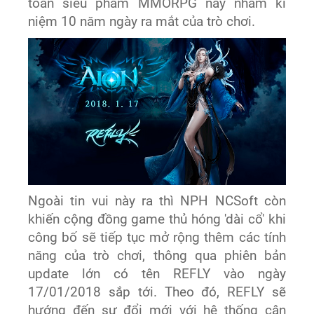
toàn siêu phẩm MMORPG này nhằm kỉ
niệm 10 năm ngày ra mắt của trò chơi.
Ngoài tin vui này ra thì NPH NCSoft còn
khiến cộng đồng game thủ hóng 'dài cổ' khi
công bố sẽ tiếp tục mở rộng thêm các tính
năng của trò chơi, thông qua phiên bản
update lớn có tên REFLY vào ngày
17/01/2018 sắp tới. Theo đó, REFLY sẽ
hướng đến sự đổi mới với hệ thống cân