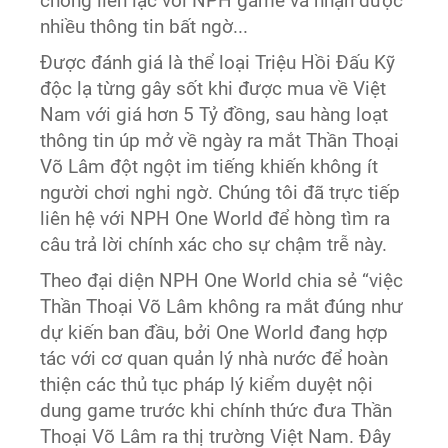
chóng liên lạc với NPH game và nhận được
nhiều thông tin bất ngờ...
Được đánh giá là thể loại Triệu Hồi Đấu Kỹ
độc lạ từng gây sốt khi được mua về Việt
Nam với giá hơn 5 Tỷ đồng, sau hàng loạt
thông tin úp mở về ngày ra mắt Thần Thoại
Võ Lâm đột ngột im tiếng khiến không ít
người chơi nghi ngờ. Chúng tôi đã trực tiếp
liên hệ với NPH One World để hòng tìm ra
câu trả lời chính xác cho sự chậm trễ này.
Theo đại diện NPH One World chia sẻ “việc
Thần Thoại Võ Lâm không ra mắt đúng như
dự kiến ban đầu, bởi One World đang hợp
tác với cơ quan quản lý nhà nước để hoàn
thiện các thủ tục pháp lý kiểm duyệt nội
dung game trước khi chính thức đưa Thần
Thoại Võ Lâm ra thị trường Việt Nam. Đây