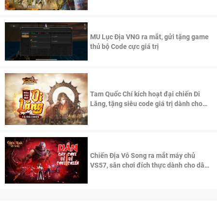
thần Võ Lâm
MU Lục Địa VNG ra mắt, gửi tặng game
thủ bộ Code cực giá trị
Tam Quốc Chí kích hoạt đại chiến Di
Lăng, tặng siêu code giá trị dành cho
100 độc giả đầu tiên.
Chiến Địa Vô Song ra mắt máy chủ
VS57, sân chơi đích thực dành cho dân
cày