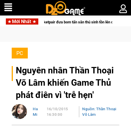
Mới Nhất
 cùng Pocketpair đưa bom tấn săn thú sinh tồn lên di động với tên gọi Palworld
PC
Nguyên nhân Thần Thoại
Võ Lâm khiến Game Thủ
phát điên vì 'trễ hẹn'
Ha
16/10/2015
Nguồn: Thần Thoại
Mi
16:30:00
Võ Lâm