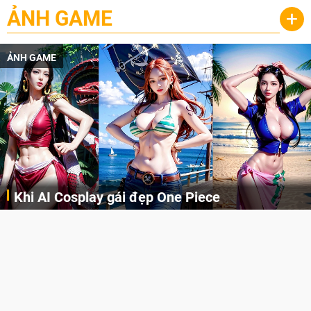
ẢNH GAME
+
ẢNH GAME
Khi AI Cosplay gái đẹp One Piece
Những cô nàng nóng bỏng Boa Hancock, Nico Robin, Nami, Yamato hay Perona được AI vẽ lại dưới hình thức Cosplay cực kỳ chuẩn chỉnh.