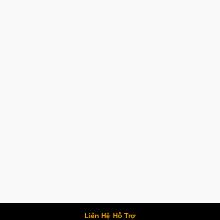
Liên Hệ
Hỗ Trợ