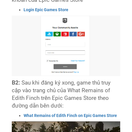
Login Epic Games Store
B2:
Sau khi đăng ký xong, game thủ truy
cập vào trang chủ của What Remains of
Edith Finch trên Epic Games Store theo
đường dẫn bên dưới:
What Remains of Edith Finch on Epic Games Store