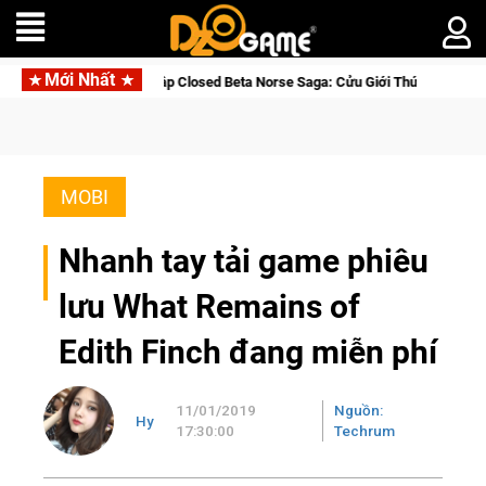
Mới Nhất
Gia Nhập Closed Beta Norse Saga: Cửu Giới Thức Tỉnh, Săn DJI Osmo Pocket
MOBI
Nhanh tay tải game phiêu
lưu What Remains of
Edith Finch đang miễn phí
11/01/2019
Nguồn:
Hy
17:30:00
Techrum