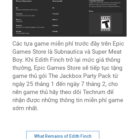
Các tựa game miễn phí trước đây trên Epic
Games Store là Subnautica và Super Meat
Boy. Khi Edith Finch trở lại mức giá thông
thường, Epic Games Store sẽ tiếp tục tặng
game thủ gói The Jackbox Party Pack từ
ngày 25 tháng 1 đến ngày 7 tháng 2, cho
nên game thủ hãy theo dõi Techrum để
nhận được những thông tin miễn phí game
sớm nhất.
What Remains of Edith Finch