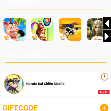
DZO CHƠI
cầu, theo giấy phép chính thức từ công ty game Nhật Bản
Pocketpair, Inc.
TOP GAME
5
Naruto Đại Chiến Mobile
MOBI
GIFTCODE
+