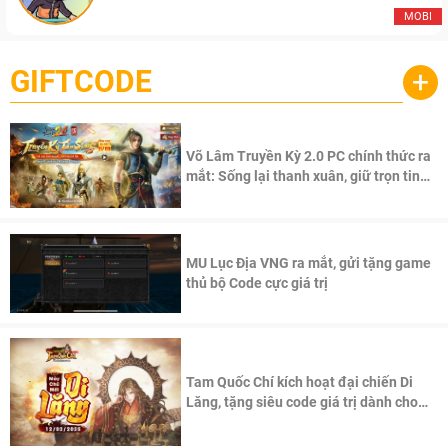
MOBI
GIFTCODE
+
Võ Lâm Truyền Kỳ 2.0 PC chính thức ra
mắt: Sống lại thanh xuân, giữ trọn tinh
thần Võ Lâm
MU Lục Địa VNG ra mắt, gửi tặng game
thủ bộ Code cực giá trị
Tam Quốc Chí kích hoạt đại chiến Di
Lăng, tặng siêu code giá trị dành cho
100 độc giả đầu tiên.