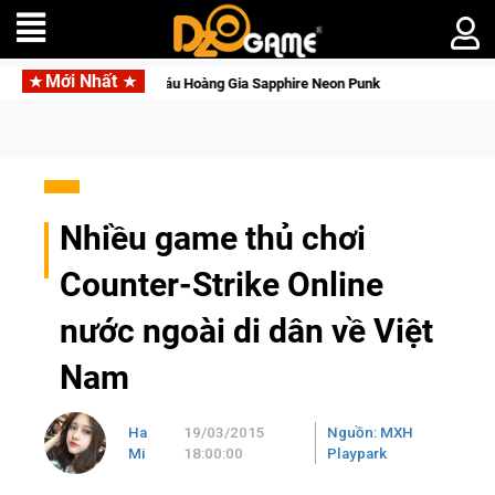
Mới Nhất
đèn với Kho Báu Hoàng Gia Sapphire Neon Punk
Nhiều game thủ chơi
Counter-Strike Online
nước ngoài di dân về Việt
Nam
Ha
19/03/2015
Nguồn: MXH
Mi
18:00:00
Playpark