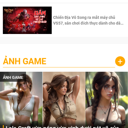
Chiến Địa Vô Song ra mắt máy chủ
VS57, sân chơi đích thực dành cho dân
cày
ẢNH GAME
+
ẢNH GAME