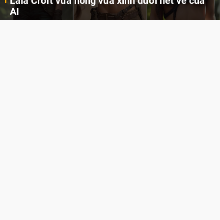
Khi AI Cosplay gái đẹp One Piece
Những cô nàng nóng bỏng Boa Hancock, Nico Robin, Nami, Yamato hay Perona được AI vẽ lại dưới hình thức Cosplay cực kỳ chuẩn chỉnh.