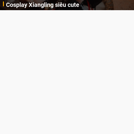
Cosplay Xiangling siêu cute
Cùng thưởng thức những hình ảnh cosplay Xiangling trong Genshin Impact siêu dễ thương của người dùng Weibo "阿包也是兔娘"