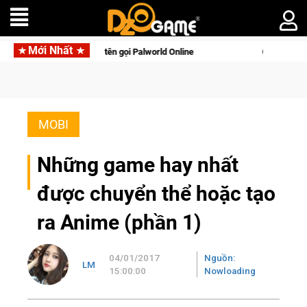
Mới Nhất
với tên gọi Palworld Online
Gia Nhập Closed Beta Norse Saga
MOBI
Những game hay nhất
được chuyển thể hoặc tạo
ra Anime (phần 1)
04/01/2017
Nguồn:
LM
15:00:00
Nowloading