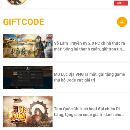
MOBI
GIFTCODE
+
Võ Lâm Truyền Kỳ 2.0 PC chính thức ra
mắt: Sống lại thanh xuân, giữ trọn tinh
thần Võ Lâm
MU Lục Địa VNG ra mắt, gửi tặng game
thủ bộ Code cực giá trị
Tam Quốc Chí kích hoạt đại chiến Di
Lăng, tặng siêu code giá trị dành cho
100 độc giả đầu tiên.