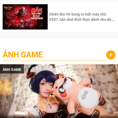
Chiến Địa Vô Song ra mắt máy chủ
VS57, sân chơi đích thực dành cho dân
cày
ẢNH GAME
+
ẢNH GAME