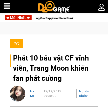
Mới Nhất
Garena hợp tác cùng Pocketpair đưa bom tấn să
PC
Phát 10 báu vật CF vĩnh
viễn, Trang Moon khiến
fan phát cuồng
Ha
17/12/2015
Nguồn:
Mi
09:30:00
Idoltv