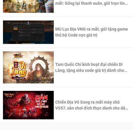
mắt: Sống lại thanh xuân, giữ trọn tinh
thần Võ Lâm
MU Lục Địa VNG ra mắt, gửi tặng game
thủ bộ Code cực giá trị
Tam Quốc Chí kích hoạt đại chiến Di
Lăng, tặng siêu code giá trị dành cho
100 độc giả đầu tiên.
Chiến Địa Vô Song ra mắt máy chủ
VS57, sân chơi đích thực dành cho dân
cày