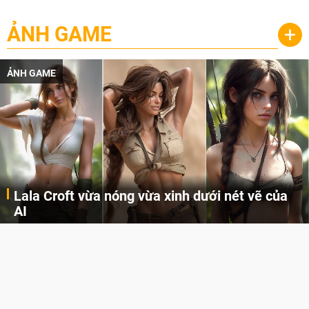
ẢNH GAME
+
ẢNH GAME
Khi AI Cosplay gái đẹp One Piece
Những cô nàng nóng bỏng Boa Hancock, Nico Robin, Nami, Yamato hay Perona được AI vẽ lại dưới hình thức Cosplay cực kỳ chuẩn chỉnh.