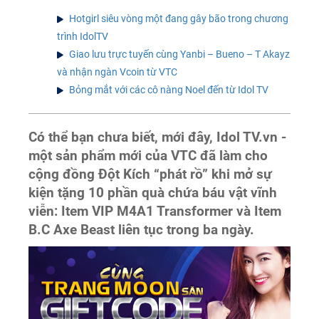
Hotgirl siêu vòng một đang gây bão trong chương
trình IdolTV
Giao lưu trực tuyến cùng Yanbi – Bueno – T Akayz
và nhận ngàn Vcoin từ VTC
Bỏng mắt với các cô nàng Noel đến từ Idol TV
Có thể bạn chưa biết, mới đây, Idol TV.vn -
một sản phẩm mới của VTC đã làm cho
cộng đồng Đột Kích “phát rồ” khi mở sự
kiện tặng 10 phần quà chứa báu vật vĩnh
viễn: Item VIP M4A1 Transformer và Item
B.C Axe Beast liên tục trong ba ngày.