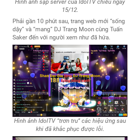
Hình ảnh sập server của IdolTV chiều ngày
15/12.
Phải gần 10 phút sau, trang web mới “sống
dậy” và “mang” DJ Trang Moon cùng Tuấn
Saker đến với người xem như đã hứa.
Hình ảnh IdolTV “trơn tru” các hiệu ứng sau
khi đã khắc phục được lỗi.