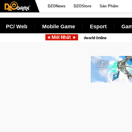
DZONews
DZOStore
Sản Phẩm
PC/ Web
Mobile Game
Esport
Gam
Mới Nhất
ên gọi Palworld Online
Norse Saga Chính Thức Mở Cửa Closed