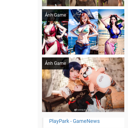
Khi AI Cosplay gái đẹp One Piece
Ảnh Game
Cosplay Xiangling siêu cute
Ảnh Game
PlayPark - GameNews