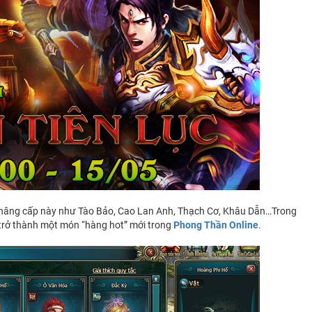
ản nâng cấp này như Tào Bảo, Cao Lan Anh, Thạch Cơ, Khâu Dẫn…Trong
ẽ trở thành một món “hàng hot” mới trong
Phong Thần Online
.