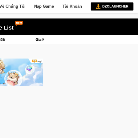
Về Chúng Tôi
Nạp Game
Tài Khoản
 List
a Norse Saga: Cửu Giới Thức Tỉnh, Săn DJI Osmo Pocket 3 Ngay Hôm Nay