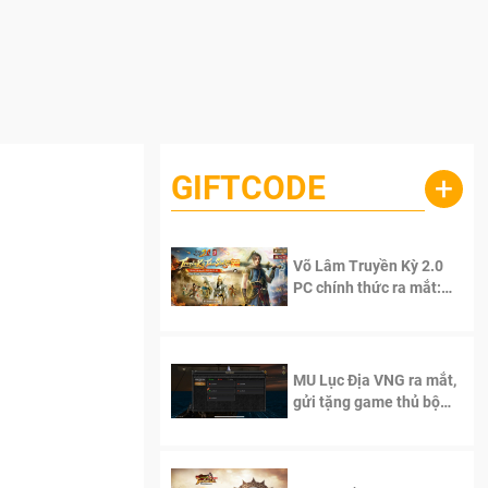
GIFTCODE
+
Võ Lâm Truyền Kỳ 2.0
PC chính thức ra mắt:
Sống lại thanh xuân, giữ
trọn tinh thần Võ Lâm
MU Lục Địa VNG ra mắt,
gửi tặng game thủ bộ
Code cực giá trị