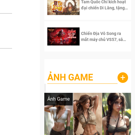
Tam Quốc Chí kích hoạt
đại chiến Di Lăng, tặng
siêu code giá trị dành
cho 100 độc giả đầu
tiên.
Chiến Địa Vô Song ra
mắt máy chủ VS57, sân
chơi đích thực dành cho
dân cày
ẢNH GAME
+
Lala Croft vừa nóng vừa xinh dưới nét vẽ
của AI
Ảnh Game