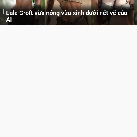
Lala Croft vừa nóng vừa xinh dưới nét vẽ của
AI
Cùng đến với những hình ảnh Lala Croft của Tomb Raider dưới nét vẽ của AI. Một cô nàng xinh đẹp, nóng bỏng nhưng cũng rắn rỏi và mạnh mẽ.