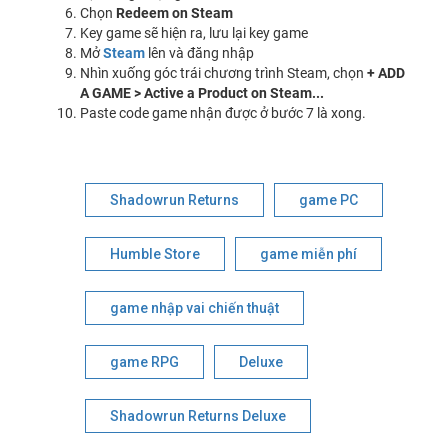
Chọn
Redeem on Steam
Key game sẽ hiện ra, lưu lại key game
Mở
Steam
lên và đăng nhập
Nhìn xuống góc trái chương trình Steam, chọn
+ ADD
A GAME > Active a Product on Steam...
Paste code game nhận được ở bước 7 là xong.
Shadowrun Returns
game PC
Humble Store
game miễn phí
game nhập vai chiến thuật
game RPG
Deluxe
Shadowrun Returns Deluxe