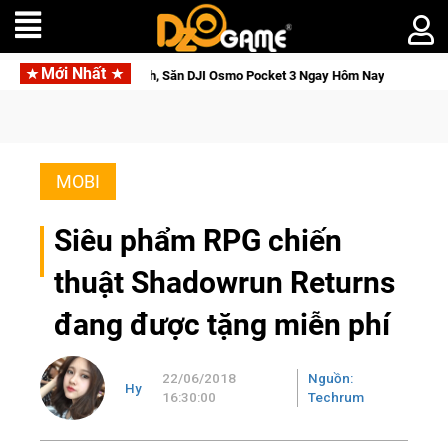
Mới Nhất
Giới Thức Tỉnh, Săn DJI Osmo Pocket 3 Ngay Hôm Nay
Lineag
MOBI
Siêu phẩm RPG chiến
thuật Shadowrun Returns
đang được tặng miễn phí
22/06/2018
Nguồn:
Hy
16:30:00
Techrum