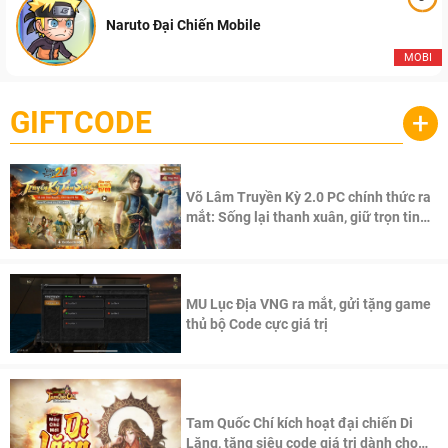
Naruto Đại Chiến Mobile
MOBI
GIFTCODE
+
Võ Lâm Truyền Kỳ 2.0 PC chính thức ra
mắt: Sống lại thanh xuân, giữ trọn tinh
thần Võ Lâm
MU Lục Địa VNG ra mắt, gửi tặng game
thủ bộ Code cực giá trị
Tam Quốc Chí kích hoạt đại chiến Di
Lăng, tặng siêu code giá trị dành cho