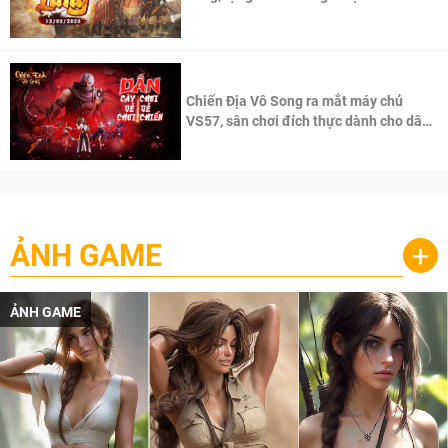
100 độc giả đầu tiên.
Chiến Địa Vô Song ra mắt máy chủ
VS57, sân chơi đích thực dành cho dân
cày
ẢNH GAME
+
ẢNH GAME