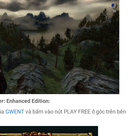
r: Enhanced Edition:
của
GWENT
và bấm vào nút PLAY FREE ở góc trên bên