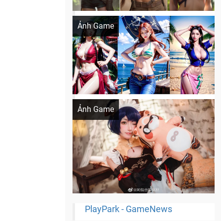
Khi AI Cosplay gái đẹp One Piece
Ảnh Game
Cosplay Xiangling siêu cute
Ảnh Game