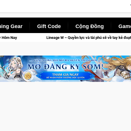
ing Gear
Gift Code
Cộng Đồng
Game
 – Quyền lực và tài phú sẽ về tay kẻ đoạt được Vương Quyền thành Kent sắp t