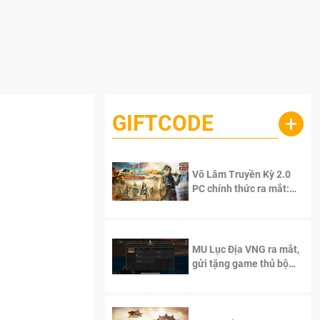
GIFTCODE
+
Võ Lâm Truyền Kỳ 2.0
PC chính thức ra mắt:
Sống lại thanh xuân, giữ
trọn tinh thần Võ Lâm
MU Lục Địa VNG ra mắt,
gửi tặng game thủ bộ
Code cực giá trị