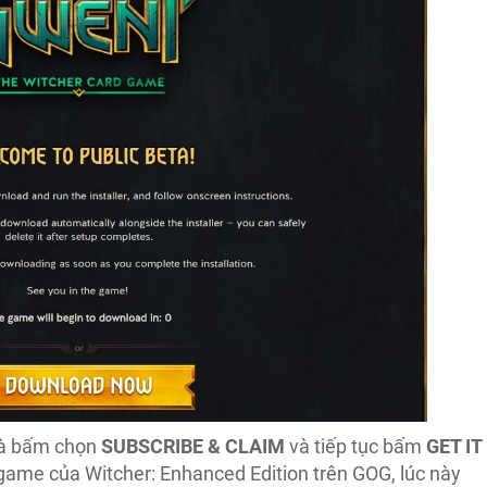
à bấm chọn
SUBSCRIBE & CLAIM
và tiếp tục bấm
GET IT
 game của Witcher: Enhanced Edition trên GOG, lúc này