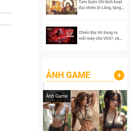
Tam Quốc Chí kích hoạt
đại chiến Di Lăng, tặng
siêu code giá trị dành
cho 100 độc giả đầu
tiên.
Chiến Địa Vô Song ra
mắt máy chủ VS57, sân
chơi đích thực dành cho
dân cày
ẢNH GAME
+
Lala Croft vừa nóng vừa xinh dưới nét vẽ
của AI
Ảnh Game