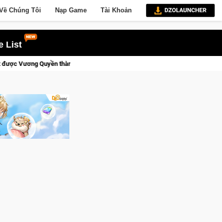
Về Chúng Tôi
Nạp Game
Tài Khoản
 List
ới!
Medal Hunter: Game bắn súng PvP tọa độ đỉnh cao đưa bạn 