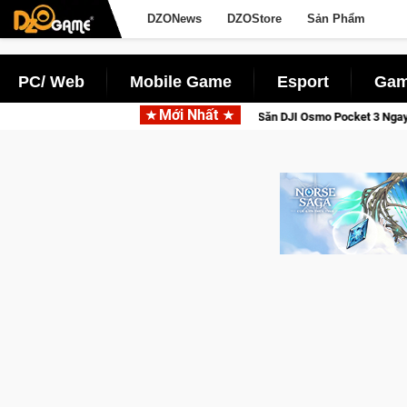
DZONews
DZOStore
Sản Phẩm
PC/ Web
Mobile Game
Esport
Gam
Mới Nhất
ới Thức Tỉnh, Săn DJI Osmo Pocket 3 Ngay Hôm Nay
Lineage W