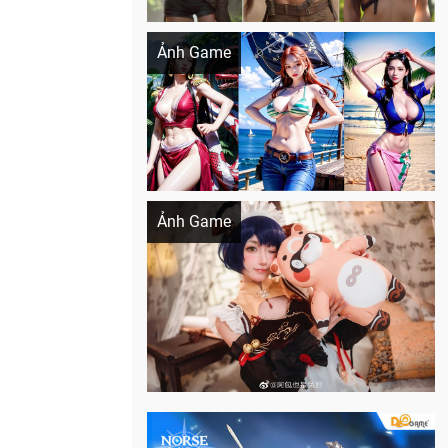
Khi AI Cosplay gái đẹp One Piece
Ảnh Game
Cosplay Xiangling siêu cute
Ảnh Game