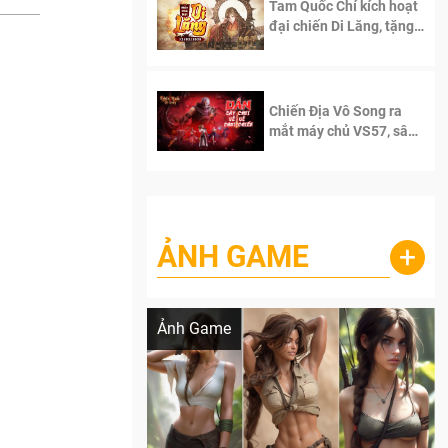
Tam Quốc Chí kích hoạt
đại chiến Di Lăng, tặng
siêu code giá trị dành
cho 100 độc giả đầu
tiên.
Chiến Địa Vô Song ra
mắt máy chủ VS57, sân
chơi đích thực dành cho
dân cày
ẢNH GAME
+
Lala Croft vừa nóng vừa xinh dưới nét vẽ
của AI
Ảnh Game