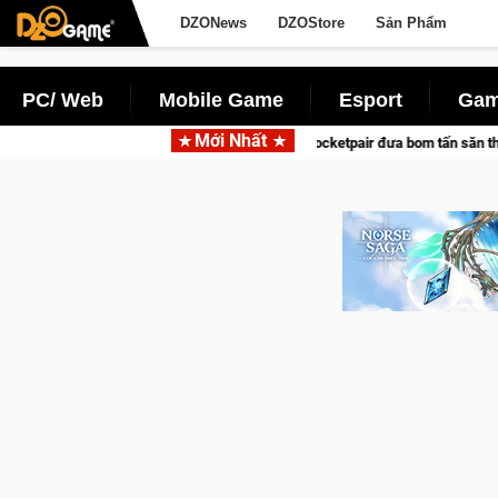
DZONews
DZOStore
Sản Phẩm
PC/ Web
Mobile Game
Esport
Gam
Mới Nhất
Garena hợp tác cùng Pocketpair đưa bom tấn săn thú sinh tồn lên di động 