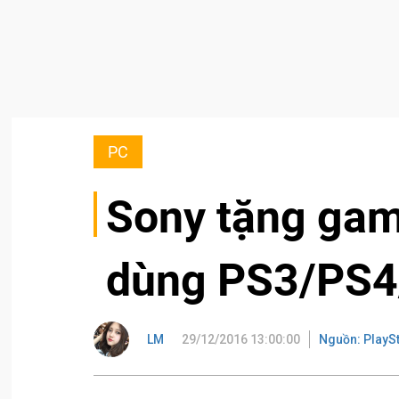
PC
Sony tặng gam
dùng PS3/PS4
LM
29/12/2016 13:00:00
Nguồn: PlaySt