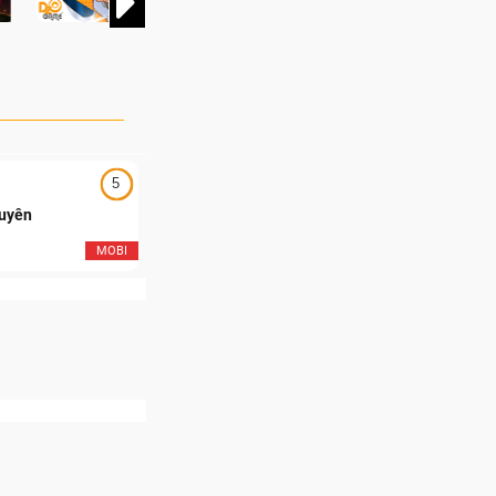
5
5
Duyên
Ngạo Thiên Mobile
MOBI
MOB