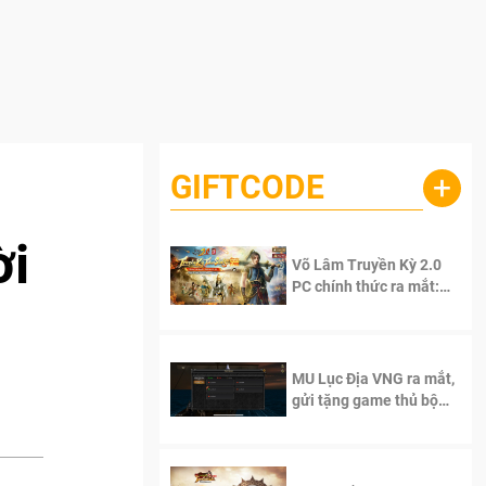
GIFTCODE
+
ời
Võ Lâm Truyền Kỳ 2.0
PC chính thức ra mắt:
Sống lại thanh xuân, giữ
trọn tinh thần Võ Lâm
MU Lục Địa VNG ra mắt,
gửi tặng game thủ bộ
Code cực giá trị