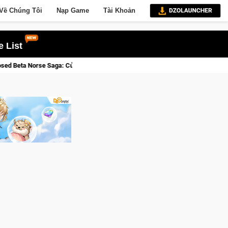
Về Chúng Tôi
Nạp Game
Tài Khoản
 List
: Cửu Giới Thức Tỉnh, Săn DJI Osmo Pocket 3 Ngay Hôm Nay