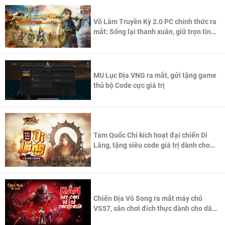
Võ Lâm Truyền Kỳ 2.0 PC chính thức ra
mắt: Sống lại thanh xuân, giữ trọn tinh
thần Võ Lâm
MU Lục Địa VNG ra mắt, gửi tặng game
thủ bộ Code cực giá trị
Tam Quốc Chí kích hoạt đại chiến Di
Lăng, tặng siêu code giá trị dành cho
100 độc giả đầu tiên.
Chiến Địa Vô Song ra mắt máy chủ
VS57, sân chơi đích thực dành cho dân
cày