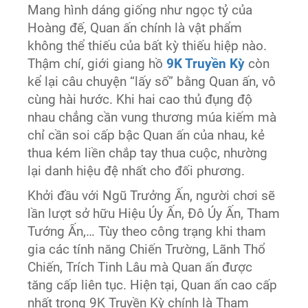
Mang hình dáng giống như ngọc tỷ của
Hoàng đế, Quan ấn chính là vật phẩm
không thể thiếu của bất kỳ thiếu hiệp nào.
Thậm chí, giới giang hồ
9K Truyền Kỳ
còn
kể lại câu chuyện “lấy số” bằng Quan ấn, vô
cùng hài hước. Khi hai cao thủ đụng độ
nhau chẳng cần vung thương múa kiếm mà
chỉ cần soi cấp bậc Quan ấn của nhau, kẻ
thua kém liền chắp tay thua cuộc, nhường
lại danh hiệu đệ nhất cho đối phương.
Khởi đầu với Ngũ Trưởng Ấn, người chơi sẽ
lần lượt sở hữu Hiệu Úy Ấn, Đô Úy Ấn, Tham
Tướng Ấn,… Tùy theo công trạng khi tham
gia các tính năng Chiến Trường, Lãnh Thổ
Chiến, Trích Tinh Lâu mà Quan ấn được
tăng cấp liên tục. Hiện tại, Quan ấn cao cấp
nhất trong 9K Truyền Kỳ chính là Tham