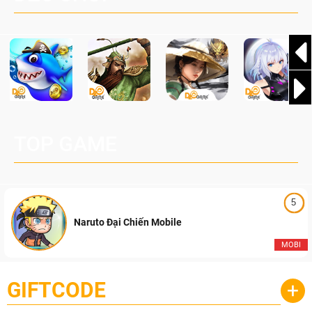
TOP GAME
5
Naruto Đại Chiến Mobile
MOBI
GIFTCODE
+