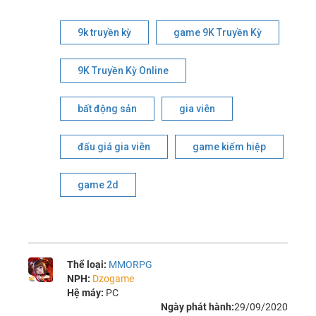
9k truyền kỳ
game 9K Truyền Kỳ
9K Truyền Kỳ Online
bất động sản
gia viên
đấu giá gia viên
game kiếm hiệp
game 2d
Thể loại:
MMORPG
NPH:
Dzogame
Hệ máy:
PC
Ngày phát hành:
29/09/2020