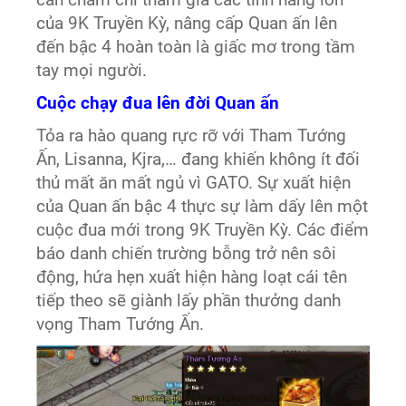
cần chăm chỉ tham gia các tính năng lớn
của 9K Truyền Kỳ, nâng cấp Quan ấn lên
đến bậc 4 hoàn toàn là giấc mơ trong tầm
tay mọi người.
Cuộc chạy đua lên đời Quan ấn
Tỏa ra hào quang rực rỡ với Tham Tướng
Ấn, Lisanna, Kjra,… đang khiến không ít đối
thủ mất ăn mất ngủ vì GATO. Sự xuất hiện
của Quan ấn bậc 4 thực sự làm dấy lên một
cuộc đua mới trong 9K Truyền Kỳ. Các điểm
báo danh chiến trường bỗng trở nên sôi
động, hứa hẹn xuất hiện hàng loạt cái tên
tiếp theo sẽ giành lấy phần thưởng danh
vọng Tham Tướng Ấn.