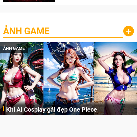
ẢNH GAME
+
ẢNH GAME
Khi AI Cosplay gái đẹp One Piece
Những cô nàng nóng bỏng Boa Hancock, Nico Robin, Nami, Yamato hay Perona được AI vẽ lại dưới hình thức Cosplay cực kỳ chuẩn chỉnh.