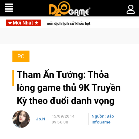
Mới Nhất
ác chiến dịch lịch sử khốc liệt
CFVL 2026 Mùa 2 khép lại với
PC
Tham Ấn Tướng: Thỏa
lòng game thủ 9K Truyền
Kỳ theo đuổi danh vọng
15/09/2014
Nguồn: Báo
Jo.N
09:56:00
InfoGame