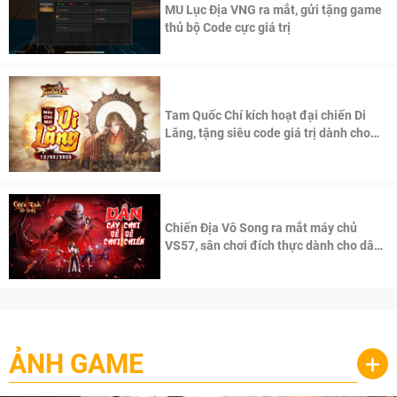
MU Lục Địa VNG ra mắt, gửi tặng game
thủ bộ Code cực giá trị
Tam Quốc Chí kích hoạt đại chiến Di
Lăng, tặng siêu code giá trị dành cho
100 độc giả đầu tiên.
Chiến Địa Vô Song ra mắt máy chủ
VS57, sân chơi đích thực dành cho dân
cày
ẢNH GAME
+