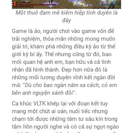
Một thuở đam mê kiếm hiệp tình duyên là
đây
Game là ảo, người chơi vào game vốn để
trải nghiệm, thỏa mãn những mong muốn
giải trí, khám phá những điều kỳ ảo từ thế
giới kỳ bí ấy. Thế nhưng cũng từ đó, bao
mối quan hệ anh em, bạn hữu và cả tình
nhân đã hình thành. Đẹp hơn nữa đó là
những mối lương duyên vĩnh kết ngàn đời
mà: “
Dù cho bao ngàn năm xa cách, có em
bên anh nguyện sánh đôi
”.
Ca khúc VLTK khép lại với đoạn kết tuy
mang một chút ai oán, nuối tiếc nhưng
chạm tới được những tâm tư sâu kín trong
tâm hồn người nghe và có cả sự ngọt ngào