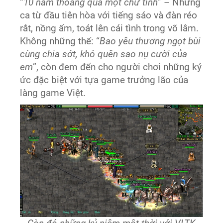
“
10 năm thoáng qua một chữ tình
” – Những
ca từ đầu tiên hòa với tiếng sáo và đàn réo
rắt, nồng ấm, toát lên cái tình trong võ lâm.
Không những thế: “
Bao yêu thương ngọt bùi
cùng chia sớt, khó quên sao nụ cười của
em
”, còn đem đến cho người chơi những ký
ức đặc biệt với tựa game trưởng lão của
làng game Việt.