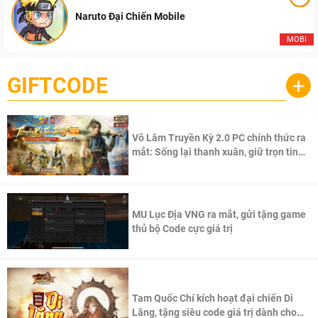
Naruto Đại Chiến Mobile
MOBI
GIFTCODE
+
Võ Lâm Truyền Kỳ 2.0 PC chính thức ra
mắt: Sống lại thanh xuân, giữ trọn tinh
thần Võ Lâm
MU Lục Địa VNG ra mắt, gửi tặng game
thủ bộ Code cực giá trị
Tam Quốc Chí kích hoạt đại chiến Di
Lăng, tặng siêu code giá trị dành cho