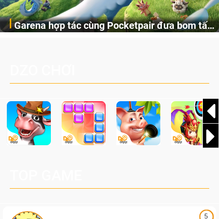
Garena hợp tác cùng Pocketpair đưa bom tấn
Garena Singapore hôm nay đã công bố Palworld Online,
săn thú sinh tồn lên di động với tên gọi
một cuộc phiêu lưu sinh tồn nhiều người chơi mới hiện
Palworld Online
đang được phát triển dựa trên IP Palworld nổi tiếng toàn
DZO CHƠI
cầu, theo giấy phép chính thức từ công ty game Nhật Bản
Pocketpair, Inc.
TOP GAME
5