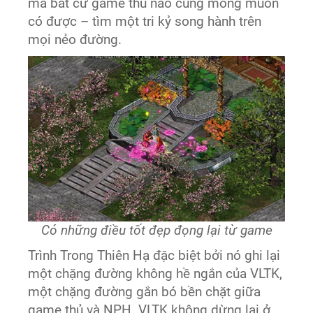
mà bất cứ game thủ nào cũng mong muốn
có được – tìm một tri kỷ song hành trên
mọi nẻo đường.
Có những điều tốt đẹp đọng lại từ game
Trình Trong Thiên Hạ đặc biệt bởi nó ghi lại
một chặng đường không hề ngắn của VLTK,
một chặng đường gắn bó bền chặt giữa
game thủ và NPH. VLTK không dừng lại ở