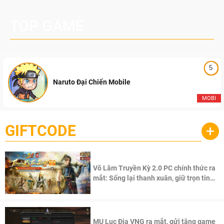
TOP GAME
5
Naruto Đại Chiến Mobile
MOBI
GIFTCODE
+
Võ Lâm Truyền Kỳ 2.0 PC chính thức ra
mắt: Sống lại thanh xuân, giữ trọn tinh
thần Võ Lâm
MU Lục Địa VNG ra mắt, gửi tặng game