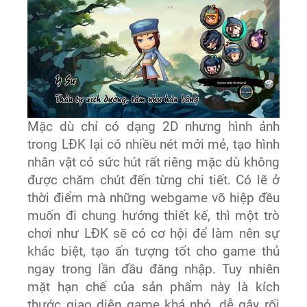
Mặc dù chỉ có dạng 2D nhưng hình ảnh
trong LĐK lại có nhiều nét mới mẻ, tạo hình
nhân vật có sức hút rất riêng mặc dù không
được chăm chút đến từng chi tiết. Có lẽ ở
thời điểm mà những webgame võ hiệp đều
muốn đi chung hướng thiết kế, thì một trò
chơi như LĐK sẽ có cơ hội để làm nên sự
khác biệt, tạo ấn tượng tốt cho game thủ
ngay trong lần đầu đăng nhập. Tuy nhiên
mặt hạn chế của sản phẩm này là kích
thước giao diện game khá nhỏ, dễ gây rối