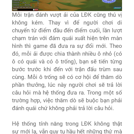
Mỗi trận đánh vượt ải của LĐK cũng thú vị
không kém. Thay vì để người chơi di
chuyển từ điểm đầu đến điểm cuối, lần lượt
chạm trán với đám quái xuất hiện trên màn
hình thì game đã đưa ra sự đổi mới. Theo
đó, mỗi ải được chia thành nhiều ô nhỏ (có
ô có quái và có ô trống), bạn sẽ tiến từng
bước trước khi đến với trận đấu trùm sau
cùng. Mỗi ô trống sẽ có cơ hội để thăm dò
phần thưởng, lúc này người chơi sẽ trả lời
câu hỏi mà hệ thống đưa ra. Trong một số
trường hợp, việc thăm dò sẽ buộc bạn phải
đánh quái chứ không phải trả lời câu hỏi.
Hệ thống tính năng trong LĐK không thật
sự mới lạ, vẫn quy tụ hầu hết những thứ mà