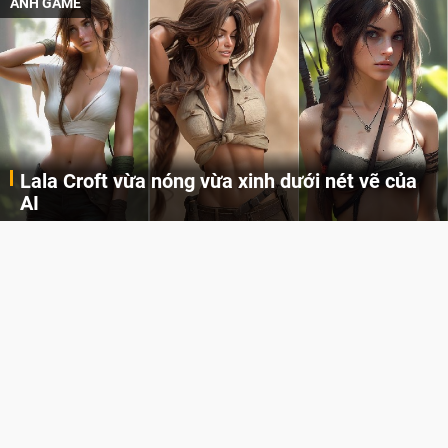
ẢNH GAME
Lala Croft vừa nóng vừa xinh dưới nét vẽ của
AI
Cùng đến với những hình ảnh Lala Croft của Tomb Raider dưới nét vẽ của AI. Một cô nàng xinh đẹp, nóng bỏng nhưng cũng rắn rỏi và mạnh mẽ.