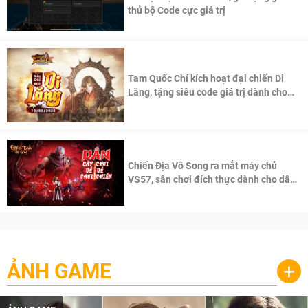
thủ bộ Code cực giá trị
Tam Quốc Chí kích hoạt đại chiến Di
Lăng, tặng siêu code giá trị dành cho
100 độc giả đầu tiên.
Chiến Địa Vô Song ra mắt máy chủ
VS57, sân chơi đích thực dành cho dân
cày
ẢNH GAME
+