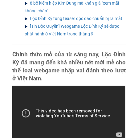
8 bộ kiếm hiệp Kim Dung mà khán giả "xem mãi
không chán"
Lộc Đỉnh Ký tung teaser độc đáo chuẩn bị ra mắt
[Tin Độc Quyền] Webgame Lộc Đỉnh Ký sẽ được
phát hành ở Việt Nam trong tháng 9
Chính thức mở cửa từ sáng nay, Lộc Đỉnh
Ký đã mang đến khá nhiều nét mới mẻ cho
thể loại webgame nhập vai đánh theo lượt
ở Việt Nam.