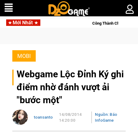
Mới Nhất
Công Thành Chiến Thành Kent trải qua kỳ đầu 
MOBI
Webgame Lộc Đỉnh Ký ghi
điểm nhờ đánh vượt ải
"bước một"
14/08/2014
Nguồn: Báo
toansanto
14:20:00
InfoGame