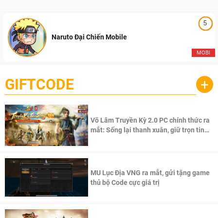
5
Naruto Đại Chiến Mobile
MOBI
GIFTCODE
+
Võ Lâm Truyền Kỳ 2.0 PC chính thức ra
mắt: Sống lại thanh xuân, giữ trọn tinh
thần Võ Lâm
MU Lục Địa VNG ra mắt, gửi tặng game
thủ bộ Code cực giá trị