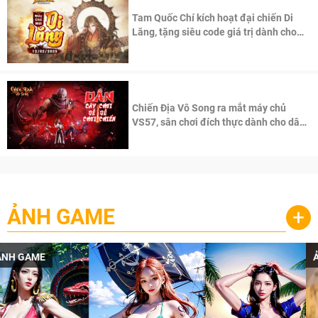
Tam Quốc Chí kích hoạt đại chiến Di
Lăng, tặng siêu code giá trị dành cho
100 độc giả đầu tiên.
Chiến Địa Vô Song ra mắt máy chủ
VS57, sân chơi đích thực dành cho dân
cày
ẢNH GAME
+
ẢNH GAME