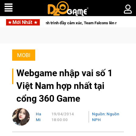
Mới Nhất
ép lại với hành trình đầy cảm xúc, Team Falcons lên ngôi vô địch
MOBI
Webgame nhập vai số 1
Việt Nam hợp nhất tại
cổng 360 Game
Ha
19/04/2014
Nguồn: Nguồn
Mi
18:00:00
NPH