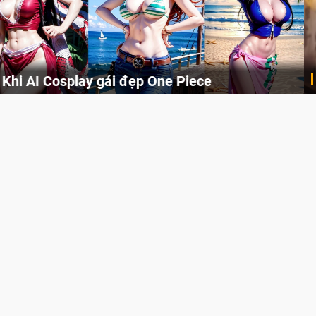
Cosplay Xiangling siêu cute
Cùng thưởng thức những hình ảnh cosplay Xiangling trong Genshin Impact siêu dễ thương của người dùng Weibo "阿包也是兔娘"