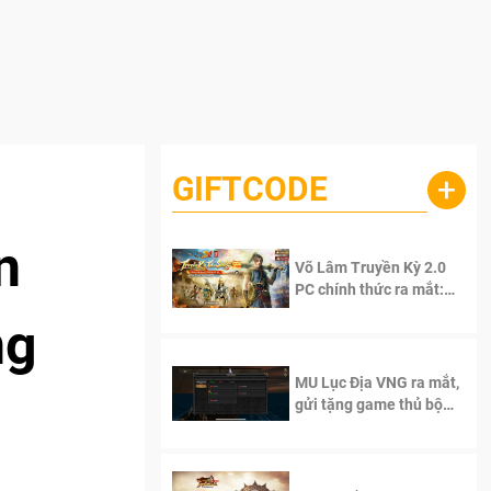
GIFTCODE
+
n
Võ Lâm Truyền Kỳ 2.0
PC chính thức ra mắt:
Sống lại thanh xuân, giữ
ng
trọn tinh thần Võ Lâm
MU Lục Địa VNG ra mắt,
gửi tặng game thủ bộ
Code cực giá trị