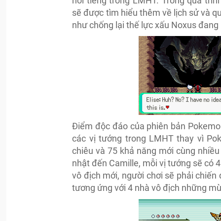
nổi tiếng trong LMHT. Trong quá trì
sẽ được tìm hiểu thêm về lịch sử và q
như chống lại thế lực xấu Noxus đang
Điểm độc đáo của phiên bản Pokemon 
các vị tướng trong LMHT thay vì Po
chiêu và 75 khả năng mới cùng nhiều
nhật đến Camille, mỗi vị tướng sẽ có 
vô địch mới, người chơi sẽ phải chiến
tương ứng với 4 nhà vô địch những mù