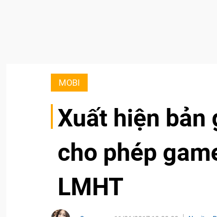
MOBI
Xuất hiện bả
cho phép game
LMHT