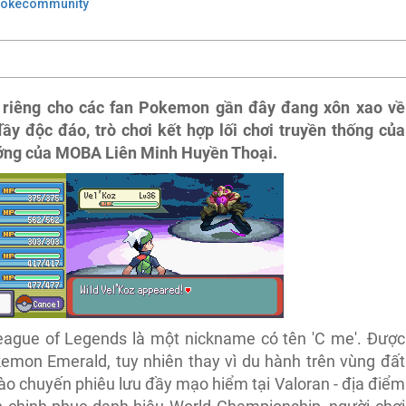
Pokecommunity
riêng cho các fan Pokemon gần đây đang xôn xao về
 độc đáo, trò chơi kết hợp lối chơi truyền thống của
ớng của MOBA Liên Minh Huyền Thoại.
eague of Legends là một nickname có tên 'C me'. Được
kemon Emerald, tuy nhiên thay vì du hành trên vùng đất
ào chuyến phiêu lưu đầy mạo hiểm tại Valoran - địa điểm