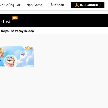
Về Chúng Tôi
Nạp Game
Tài Khoản
 List
ược Vương Quyền thành Kent sắp tới!
Trial Xtreme Freedom – G