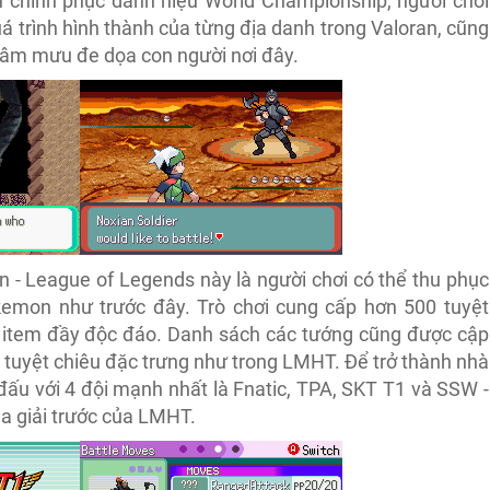
nh chinh phục danh hiệu World Championship, người chơi
uá trình hình thành của từng địa danh trong Valoran, cũng
 âm mưu đe dọa con người nơi đây.
- League of Legends này là người chơi có thể thu phục
kemon như trước đây. Trò chơi cung cấp hơn 500 tuyệt
 item đầy độc đáo. Danh sách các tướng cũng được cập
4 tuyệt chiêu đặc trưng như trong LMHT. Để trở thành nhà
 đấu với 4 đội mạnh nhất là Fnatic, TPA, SKT T1 và SSW -
a giải trước của LMHT.