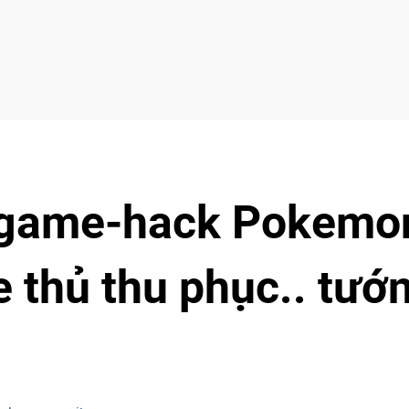
n game-hack Pokemo
 thủ thu phục.. tướ