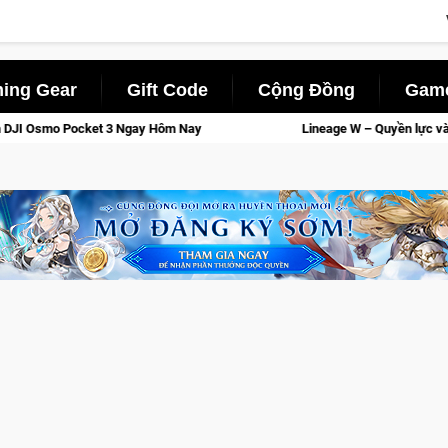
ing Gear
Gift Code
Cộng Đồng
Game
ôm Nay
Lineage W – Quyền lực và tài phú sẽ về tay kẻ đoạt đ