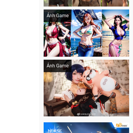
Khi AI Cosplay gái đẹp One Piece
Ảnh Game
Cosplay Xiangling siêu cute
Ảnh Game