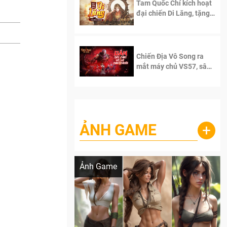
Tam Quốc Chí kích hoạt
đại chiến Di Lăng, tặng
siêu code giá trị dành
cho 100 độc giả đầu
tiên.
Chiến Địa Vô Song ra
mắt máy chủ VS57, sân
chơi đích thực dành cho
dân cày
ẢNH GAME
+
Lala Croft vừa nóng vừa xinh dưới nét vẽ
của AI
Ảnh Game