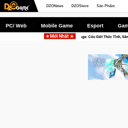
DZONews
DZOStore
Sản Phẩm
PC/ Web
Mobile Game
Esport
Gam
Mới Nhất
Closed Beta Norse Saga: Cửu Giới Thức Tỉnh, Săn DJI Osmo Pocket 3 Ngay H