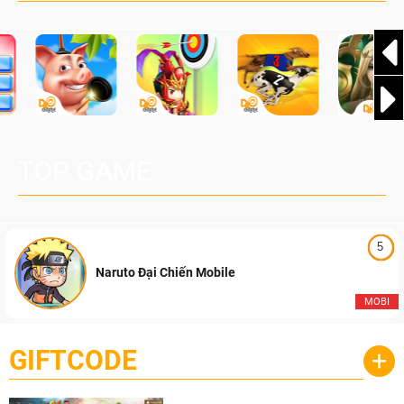
TOP GAME
5
Naruto Đại Chiến Mobile
MOBI
GIFTCODE
+