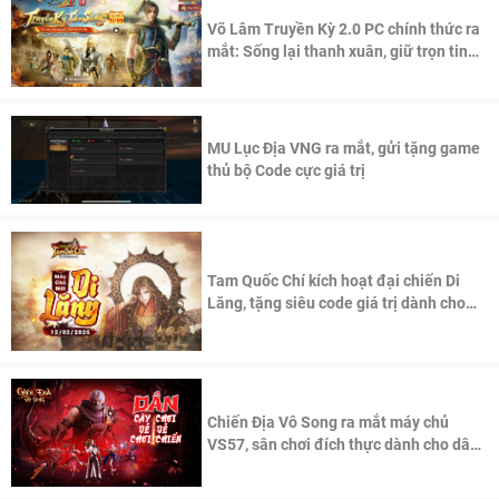
Võ Lâm Truyền Kỳ 2.0 PC chính thức ra
mắt: Sống lại thanh xuân, giữ trọn tinh
thần Võ Lâm
MU Lục Địa VNG ra mắt, gửi tặng game
thủ bộ Code cực giá trị
Tam Quốc Chí kích hoạt đại chiến Di
Lăng, tặng siêu code giá trị dành cho
100 độc giả đầu tiên.
Chiến Địa Vô Song ra mắt máy chủ
VS57, sân chơi đích thực dành cho dân
cày