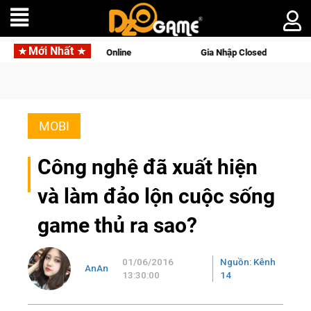
Mới Nhất
rld Online
Gia Nhập Closed Beta Norse Saga: Cửu Giới Thức 
MOBI
Công nghệ đã xuất hiện
và làm đảo lộn cuộc sống
game thủ ra sao?
01/06/2016
Nguồn: Kênh
AnAn
13:30:00
14