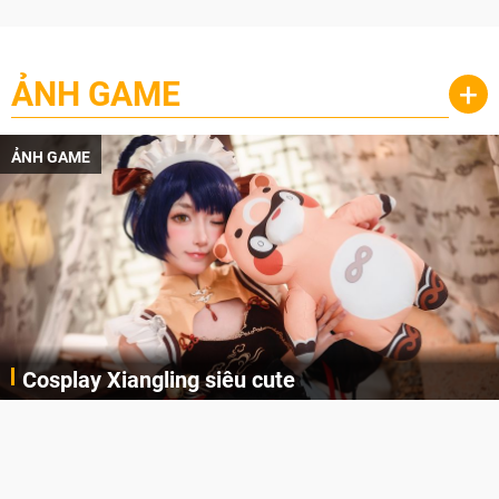
ẢNH GAME
+
ẢNH GAME
Cosplay Xiangling siêu cute
Cùng thưởng thức những hình ảnh cosplay Xiangling trong Genshin Impact siêu dễ thương của người dùng Weibo "阿包也是兔娘"