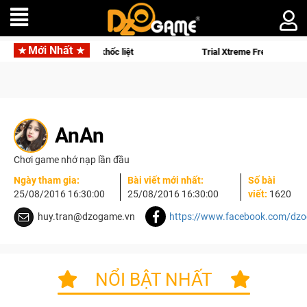
Mới Nhất
khốc liệt
Trial Xtreme Freedom – Game đua xe mô tô PvP sở h
AnAn
Chơi game nhớ nạp lần đầu
Ngày tham gia:
Bài viết mới nhất:
Số bài
25/08/2016 16:30:00
25/08/2016 16:30:00
viết:
1620
huy.tran@dzogame.vn
https://www.facebook.com/dz
NỔI BẬT NHẤT