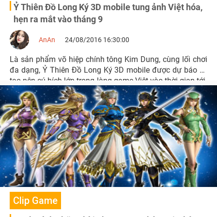
Ỷ Thiên Đồ Long Ký 3D mobile tung ảnh Việt hóa,
hẹn ra mắt vào tháng 9
AnAn
24/08/2016 16:30:00
Là sản phẩm võ hiệp chính tông Kim Dung, cùng lối chơi
đa dạng, Ỷ Thiên Đồ Long Ký 3D mobile được dự báo sẽ
tạo nên cú hích lớn trong làng game Việt vào thời gian tới.
Clip Game