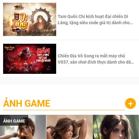
Tam Quốc Chí kích hoạt đại chiến Di
Lăng, tặng siêu code giá trị dành cho
100 độc giả đầu tiên.
Chiến Địa Vô Song ra mắt máy chủ
VS57, sân chơi đích thực dành cho dân
cày
ẢNH GAME
+
ẢNH GAME