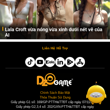
Lala Croft vừa nóng vừa xinh dưới nét vẽ của
AI
Cùng đến với những hình ảnh Lala Croft của Tomb Raider dưới nét vẽ của AI. Một cô nàng xinh đẹp, nóng bỏng nhưng cũng rắn rỏi và mạnh mẽ.
Liên Hệ
Hỗ Trợ
Chính Sách Bảo Mật
Thỏa Thuận Sử Dụng
Giấy phép G1 số: 169/GP-PTTH&TTĐT cấp ngày 07/11/2025 |
Giấy phép G2,3,4 số: 202/GXN-PTTH&TTĐT cấp ngày