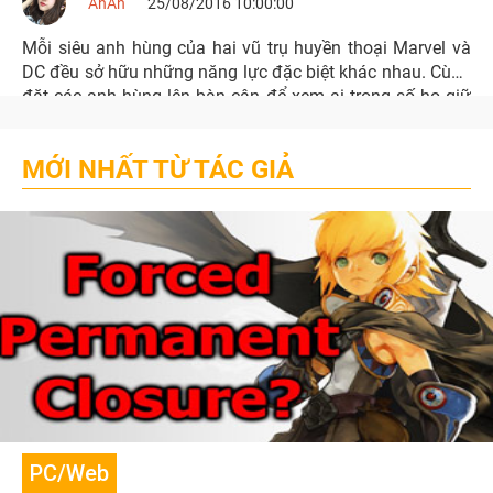
AnAn
25/08/2016 10:00:00
Mỗi siêu anh hùng của hai vũ trụ huyền thoại Marvel và
DC đều sở hữu những năng lực đặc biệt khác nhau. Cùng
đặt các anh hùng lên bàn cân để xem ai trong số họ giữ
sức mạnh về tốc độ
MỚI NHẤT TỪ TÁC GIẢ
PC/Web