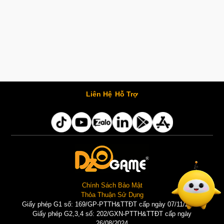
Liên Hệ
Hỗ Trợ
Chính Sách Bảo Mật
Thỏa Thuận Sử Dụng
Giấy phép G1 số: 169/GP-PTTH&TTĐT cấp ngày 07/11/2025 |
Giấy phép G2,3,4 số: 202/GXN-PTTH&TTĐT cấp ngày
26/08/2024