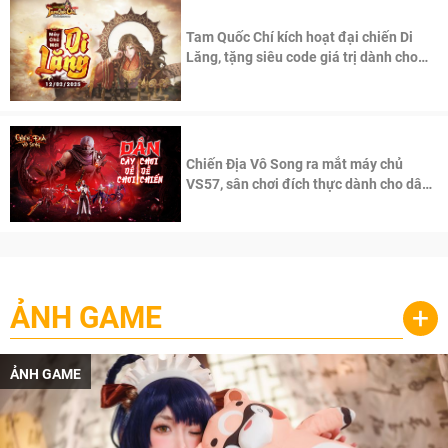
Tam Quốc Chí kích hoạt đại chiến Di
Lăng, tặng siêu code giá trị dành cho
100 độc giả đầu tiên.
Chiến Địa Vô Song ra mắt máy chủ
VS57, sân chơi đích thực dành cho dân
cày
ẢNH GAME
+
ẢNH GAME