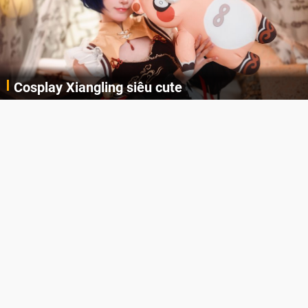
Cosplay Xiangling siêu cute
Cùng thưởng thức những hình ảnh cosplay Xiangling trong Genshin Impact siêu dễ thương của người dùng Weibo "阿包也是兔娘"