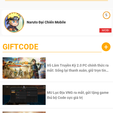
5
Naruto Đại Chiến Mobile
MOBI
GIFTCODE
+
Võ Lâm Truyền Kỳ 2.0 PC chính thức ra
mắt: Sống lại thanh xuân, giữ trọn tinh
thần Võ Lâm
MU Lục Địa VNG ra mắt, gửi tặng game
thủ bộ Code cực giá trị