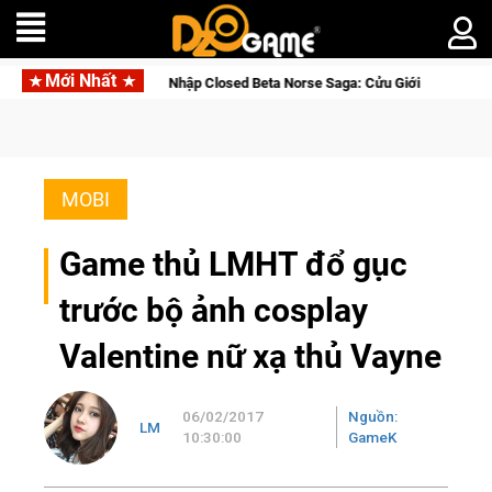
Mới Nhất
ia Nhập Closed Beta Norse Saga: Cửu Giới Thức Tỉnh, Săn DJI Osmo Pocket 
MOBI
Game thủ LMHT đổ gục
trước bộ ảnh cosplay
Valentine nữ xạ thủ Vayne
06/02/2017
Nguồn:
LM
10:30:00
GameK