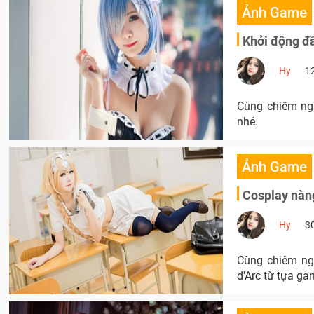
Ảnh Game
Khởi động đầ
Hy
1
Cùng chiêm ngư
nhé.
Ảnh Game
Cosplay nàng
Hy
3
Cùng chiêm ng
d'Arc từ tựa ga