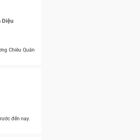
 Diệu
ơng Chiêu Quân
trước đến nay.