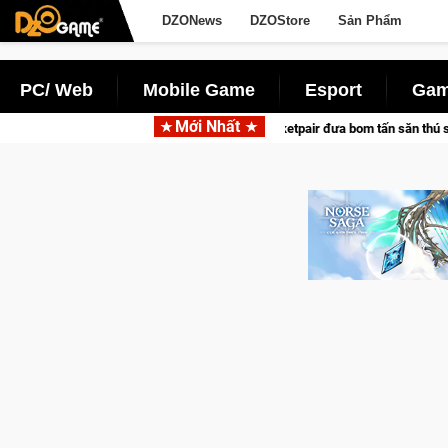
DZONews
DZOStore
Sản Phẩm
PC/ Web
Mobile Game
Esport
Gam
Mới Nhất
ác cùng Pocketpair đưa bom tấn săn thú sinh tồn lên di động với tên gọi Palwor