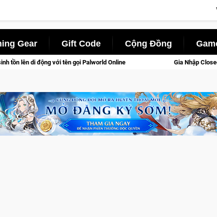
ing Gear
Gift Code
Cộng Đồng
Game
ld Online
Gia Nhập Closed Beta Norse Saga: Cửu Giới Thức 