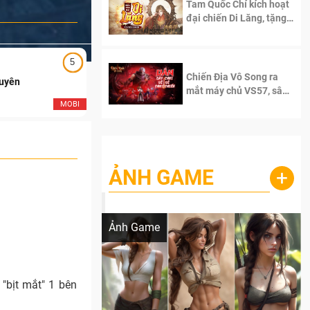
Tam Quốc Chí kích hoạt
đại chiến Di Lăng, tặng
siêu code giá trị dành
cho 100 độc giả đầu
tiên.
5
5
Chiến Địa Vô Song ra
Duyên
Ngạo Thiên Mobile
mắt máy chủ VS57, sân
chơi đích thực dành cho
MOBI
MOB
dân cày
ẢNH GAME
+
Lala Croft vừa nóng vừa xinh dưới nét vẽ
của AI
Ảnh Game
"bịt mắt" 1 bên