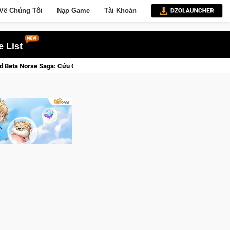
Về Chúng Tôi
Nạp Game
Tài Khoản
 List
Tỉnh, Săn DJI Osmo Pocket 3 Ngay Hôm Nay
Lineage W – Quyền