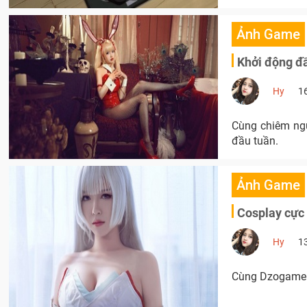
Ảnh Game
Khởi động đầ
Hy
1
Cùng chiêm ng
đầu tuần.
Ảnh Game
Cosplay cực
Hy
1
Cùng Dzogame t