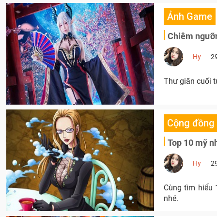
Ảnh Game
Chiêm ngưỡn
Hy
2
Thư giãn cuối 
Cộng đồng
Top 10 mỹ nh
Hy
2
Cùng tìm hiểu 
nhé.