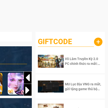
GIFTCODE
+
Võ Lâm Truyền Kỳ 2.0
PC chính thức ra mắt:
Sống lại thanh xuân, giữ
trọn tinh thần Võ Lâm
MU Lục Địa VNG ra mắt,
gửi tặng game thủ bộ
Code cực giá trị