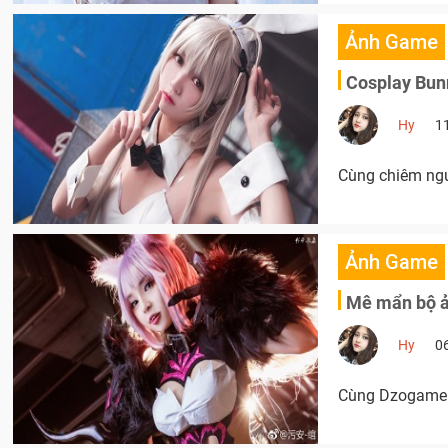
Ảnh Game
Cosplay Bun
Hy
1
Cùng chiêm ngư
Ảnh Game
Mê mẩn bộ ản
Hy
0
Cùng Dzogame đ