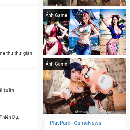
Khi AI Cosplay gái đẹp One Piece
Ảnh Game
e thủ thư giãn
Cosplay Xiangling siêu cute
Ảnh Game
i tuần
Thiên Dụ.
PlayPark - GameNews