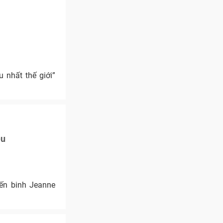
 nhất thế giới”
êu
ến binh Jeanne