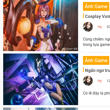
Ảnh Game
Cosplay Vươ
Hy
0
Cùng chiêm ng
trong tựa game
Ảnh Game
Ngẩn ngơ trư
Hy
1
Có lẽ đây là ph