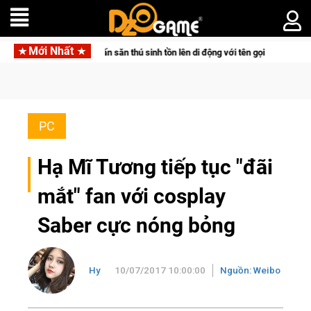
Mới Nhất
ồn lên di động với tên gọi Palworld Online
Gia Nhập Closed B
PC
Hạ Mĩ Tương tiếp tục "đãi
mắt" fan với cosplay
Saber cực nóng bỏng
Hy
10/07/2017 10:00:00
Nguồn: Weibo