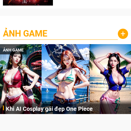
cày
ẢNH GAME
+
ẢNH GAME
Cosplay Xiangling siêu cute
Cùng thưởng thức những hình ảnh cosplay Xiangling trong Genshin Impact siêu dễ thương của người dùng Weibo "阿包也是兔娘"