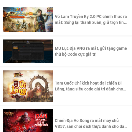
Võ Lâm Truyền Kỳ 2.0 PC chính thức ra
mắt: Sống lại thanh xuân, giữ trọn tinh
thần Võ Lâm
MU Lục Địa VNG ra mắt, gửi tặng game
thủ bộ Code cực giá trị
Tam Quốc Chí kích hoạt đại chiến Di
Lăng, tặng siêu code giá trị dành cho
100 độc giả đầu tiên.
Chiến Địa Vô Song ra mắt máy chủ
VS57, sân chơi đích thực dành cho dân