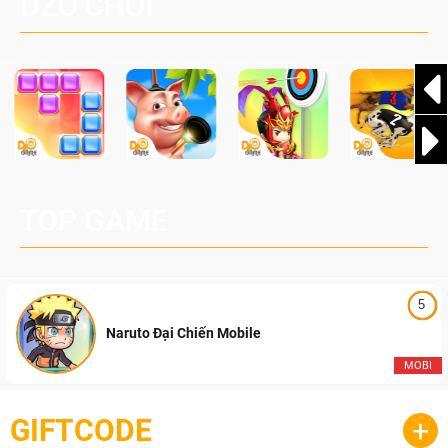
DZO CHƠI
cầu, theo giấy phép chính thức từ công ty game Nhật Bản
Pocketpair, Inc.
TOP GAME
5
Naruto Đại Chiến Mobile
MOBI
GIFTCODE
+