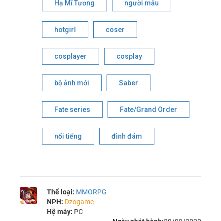
Hạ Mĩ Tương
người mẫu
hotgirl
coser
cosplayer
cosplay
bộ ảnh mới
Saber
Fate series
Fate/Grand Order
nổi tiếng
đình đám
Thể loại:
MMORPG
NPH:
Dzogame
Hệ máy:
PC