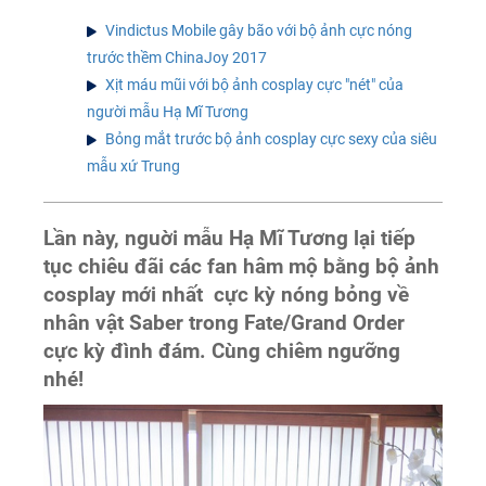
Vindictus Mobile gây bão với bộ ảnh cực nóng
trước thềm ChinaJoy 2017
Xịt máu mũi với bộ ảnh cosplay cực "nét" của
người mẫu Hạ Mĩ Tương
Bỏng mắt trước bộ ảnh cosplay cực sexy của siêu
mẫu xứ Trung
Lần này, nguời mẫu
Hạ Mĩ Tương lại tiếp
tục chiêu đãi các fan hâm mộ bằng bộ ảnh
cosplay mới nhất cực kỳ nóng bỏng về
nhân vật Saber trong Fate/Grand Order
cực kỳ đình đám. Cùng chiêm ngưỡng
nhé!