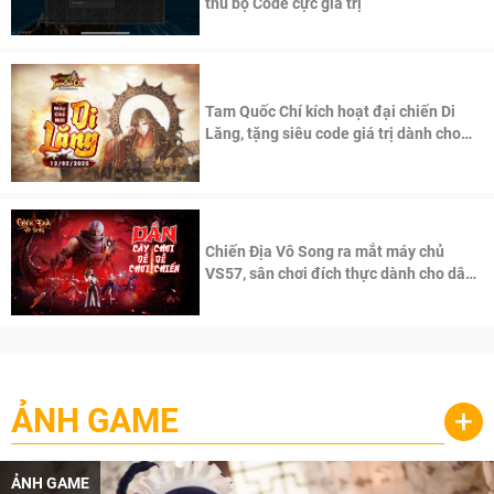
thủ bộ Code cực giá trị
Tam Quốc Chí kích hoạt đại chiến Di
Lăng, tặng siêu code giá trị dành cho
100 độc giả đầu tiên.
Chiến Địa Vô Song ra mắt máy chủ
VS57, sân chơi đích thực dành cho dân
cày
ẢNH GAME
+
ẢNH GAME