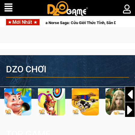
Mới Nhất
 Norse Saga: Cửu Giới Thức Tỉnh, Săn DJI Osmo Pocket 3 Ngay Hôm Nay
DZO CHƠI
TOP GAME