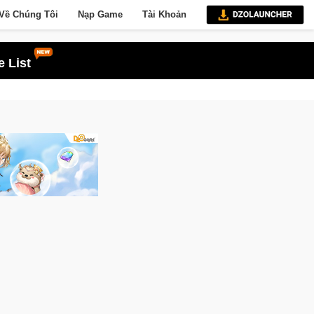
Về Chúng Tôi
Nạp Game
Tài Khoản
 List
 Mở Cửa Closed Beta Tại Việt Nam Từ 04 – 11/08/2026
Gia N