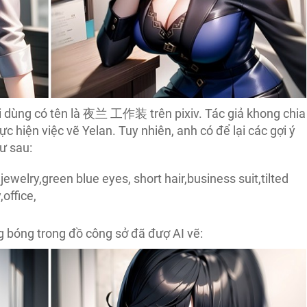
 dùng có tên là
夜兰 工作装 trên pixiv. Tác giả khong chia
c hiện việc vẽ Yelan. Tuy nhiên, anh có để lại các gợi ý
ư sau:
,jewelry,green blue eyes, short hair,business suit,tilted
,office,
g bóng trong đồ công sở đã đượ AI vẽ: