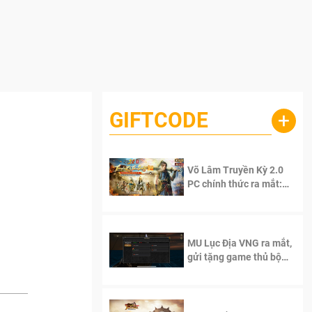
GIFTCODE
+
Võ Lâm Truyền Kỳ 2.0
PC chính thức ra mắt:
Sống lại thanh xuân, giữ
trọn tinh thần Võ Lâm
MU Lục Địa VNG ra mắt,
gửi tặng game thủ bộ
Code cực giá trị