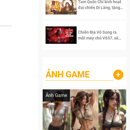
Tam Quốc Chí kích hoạt
đại chiến Di Lăng, tặng
siêu code giá trị dành
cho 100 độc giả đầu
tiên.
Chiến Địa Vô Song ra
mắt máy chủ VS57, sân
chơi đích thực dành cho
dân cày
ẢNH GAME
+
Lala Croft vừa nóng vừa xinh dưới nét vẽ
của AI
Ảnh Game