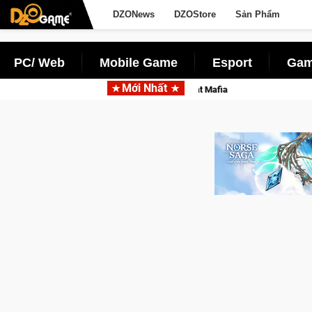
DZONews
DZOStore
Sản Phẩm
PC/ Web
Mobile Game
Esport
Gam
Mới Nhất
Garena hợp tác cùng Pocketpair đưa bom tấn săn thú sinh tồn l