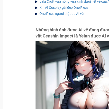
Lala Croft vừa nóng vừa xinh dưới nét vẽ của 
Khi AI Cosplay gái đẹp One Piece
One Piece người thật do AI vẽ
Những hình ảnh được AI vẽ đang được 
vật Genshin Impact là Yelan được AI 