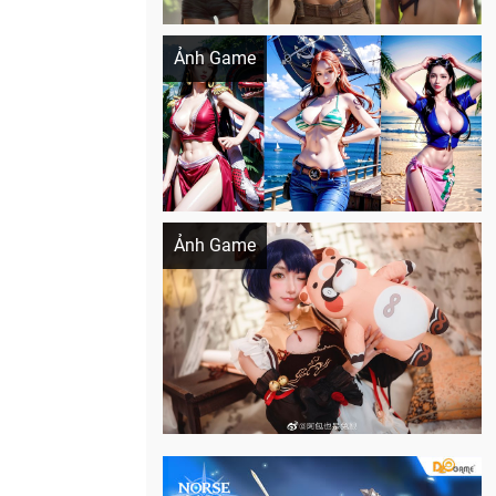
Khi AI Cosplay gái đẹp One Piece
Ảnh Game
Cosplay Xiangling siêu cute
Ảnh Game