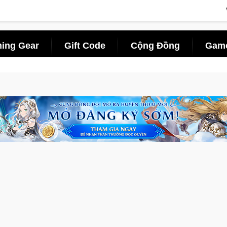
ing Gear
Gift Code
Cộng Đồng
Game
ên di động với tên gọi Palworld Online
Norse Saga Chính Thức