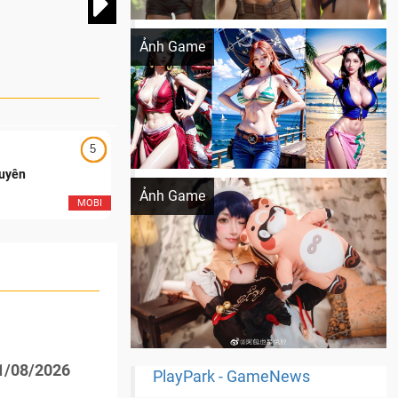
Khi AI Cosplay gái đẹp One Piece
Ảnh Game
5
5
Cosplay Xiangling siêu cute
Duyên
Ngạo Thiên Mobile
Ảnh Game
MOBI
MOB
11/08/2026
PlayPark - GameNews