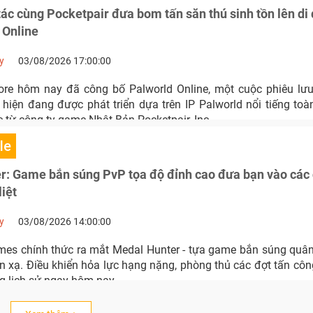
ác cùng Pocketpair đưa bom tấn săn thú sinh tồn lên di 
 Online
y
03/08/2026 17:00:00
re hôm nay đã công bố Palworld Online, một cuộc phiêu lưu
hiện đang được phát triển dựa trên IP Palworld nổi tiếng toà
 từ công ty game Nhật Bản Pocketpair, Inc.
le
r: Game bắn súng PvP tọa độ đỉnh cao đưa bạn vào các 
liệt
y
03/08/2026 14:00:00
es chính thức ra mắt Medal Hunter - tựa game bắn súng quâ
n xạ. Điều khiển hỏa lực hạng nặng, phòng thủ các đợt tấn côn
g lịch sử ngay hôm nay.