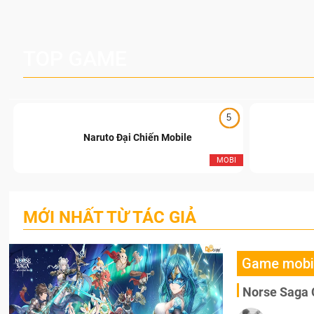
TOP GAME
5
Naruto Đại Chiến Mobile
I
MOBI
MỚI NHẤT TỪ TÁC GIẢ
Game mobi
Norse Saga 