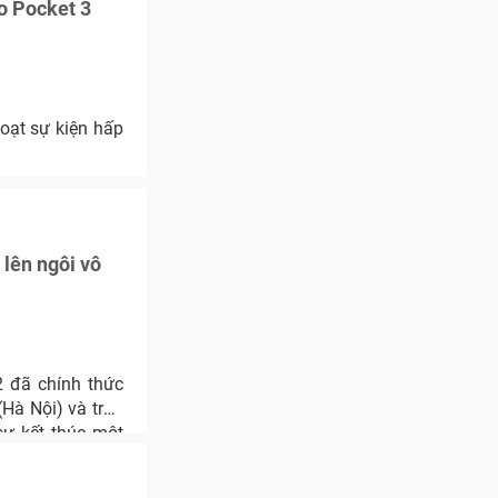
o Pocket 3
oạt sự kiện hấp
lên ngôi vô
2 đã chính thức
(Hà Nội) và trận
sự kết thúc một