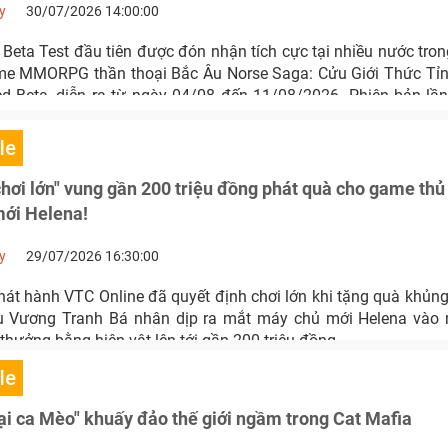
y
30/07/2026 14:00:00
 Beta Test đầu tiên được đón nhận tích cực tại nhiều nước tro
e MMORPG thần thoại Bắc Âu Norse Saga: Cửu Giới Thức Tỉn
d Beta, diễn ra từ ngày 04/08 đến 11/08/2026. Phiên bản l
iến về trải nghiệm, đồ họa và các sự kiện độc quyền với tổng giá
USD.
le
ơi lớn" vung gần 200 triệu đồng phát quà cho game thủ 
mới Helena!
y
29/07/2026 16:30:00
hát hành VTC Online đã quyết định chơi lớn khi tặng quà khủng
 Vương Tranh Bá nhân dịp ra mắt máy chủ mới Helena vào n
i thưởng bằng hiện vật lên tới gần 200 triệu đồng.
le
ại ca Mèo" khuấy đảo thế giới ngầm trong Cat Mafia