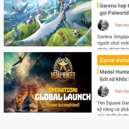
Garena hợp t
gọi Palworld
Tran Hu
Garena Singapo
người chơi mới 
phép chính thức
Game mobi
Medal Hunte
lịch sử khốc 
Tran Hu
Ten Square Gam
kỹ năng và phả
các chiến trườn