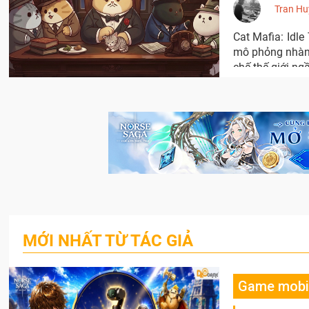
Tran Hu
Cat Mafia: Idl
mô phỏng nhàn 
chế thế giới ng
MỚI NHẤT TỪ TÁC GIẢ
Game mobi