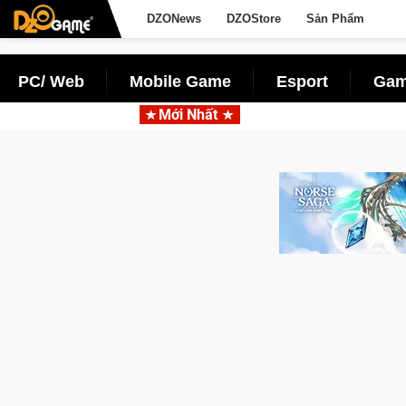
DZONews
DZOStore
Sản Phẩm
PC/ Web
Mobile Game
Esport
Gam
Mới Nhất
Trở thành "Đại ca Mèo" khuấ