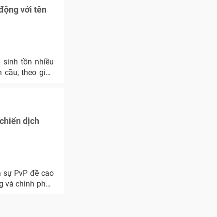
động với tên
 sinh tồn nhiều
n cầu, theo giấy
chiến dịch
n sự PvP đề cao
g và chinh phục