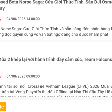
osed Beta Norse Saga: Cửu Giới Thức Tỉnh, Săn DJI Osm
ay
y
04/08/2026 14:00:00
Norse Saga: Cửu Giới Thức Tỉnh và sẵn sàng đón nhận hàng l
ng độc quyền cùng vô vàn bất ngờ đang chờ được khám phá!
a 2 khép lại với hành trình đầy cảm xúc, Team Falcons 
y
04/08/2026 09:00:00
anh tài sôi nổi, CrossFire Vietnam League (CFVL) 2026 Mùa 
ạt trận tại Vòng Playoffs thi đấu Offline tại Nhà Thi đấu Tây Hồ 
ùng mãn nhãn với sự lên ngôi của Team Falcons, đánh dấu 
 giải hấp dẫn và kịch tính nhất của Đột Kích Việt Nam.
le