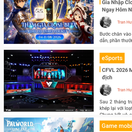
Gia Nhập Cl
Ngay Hôm N
Tran Hu
Bước chân vào 
dẫn, phần thưở
eSports
CFVL 2026 Mù
địch
Tran Hu
Sau 2 tháng tr
khép lại với lo
Chung kết vô c
trong những mùa
Game mobi