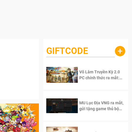
GIFTCODE
+
Võ Lâm Truyền Kỳ 2.0
PC chính thức ra mắt:
Sống lại thanh xuân, giữ
trọn tinh thần Võ Lâm
MU Lục Địa VNG ra mắt,
gửi tặng game thủ bộ
Code cực giá trị