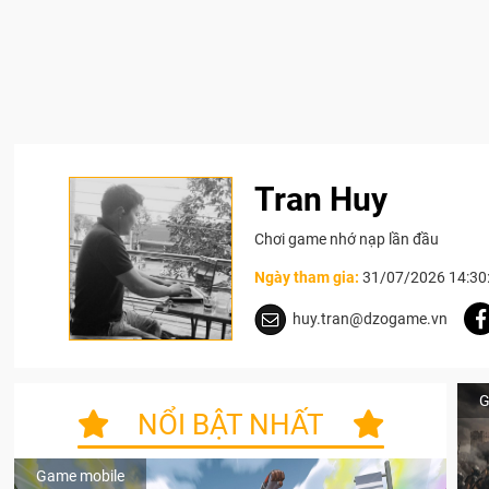
Tran Huy
Chơi game nhớ nạp lần đầu
Ngày tham gia:
31/07/2026 14:30
huy.tran@dzogame.vn
G
NỔI BẬT NHẤT
Game mobile