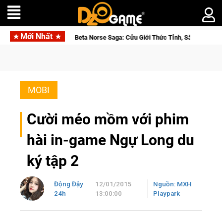
Mới Nhất
Gia Nhập Closed Beta Norse Saga: Cửu Giới Thức Tỉnh, Săn DJI Osmo Pocke
MOBI
Cười méo mồm với phim
hài in-game Ngự Long du
ký tập 2
Động Đậy
12/01/2015
Nguồn: MXH
24h
13:00:00
Playpark