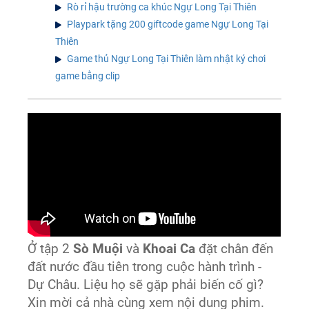
Rò rỉ hậu trường ca khúc Ngự Long Tại Thiên
Playpark tặng 200 giftcode game Ngự Long Tại
Thiên
Game thủ Ngự Long Tại Thiên làm nhật ký chơi
game bằng clip
Ở tập 2
Sò Muội
và
Khoai Ca
đặt chân đến
đất nước đầu tiên trong cuộc hành trình -
Dự Châu. Liệu họ sẽ gặp phải biến cố gì?
Xin mời cả nhà cùng xem nội dung phim.