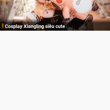
Cosplay Xiangling siêu cute
Cùng thưởng thức những hình ảnh cosplay Xiangling trong Genshin Impact siêu dễ thương của người dùng Weibo "阿包也是兔娘"