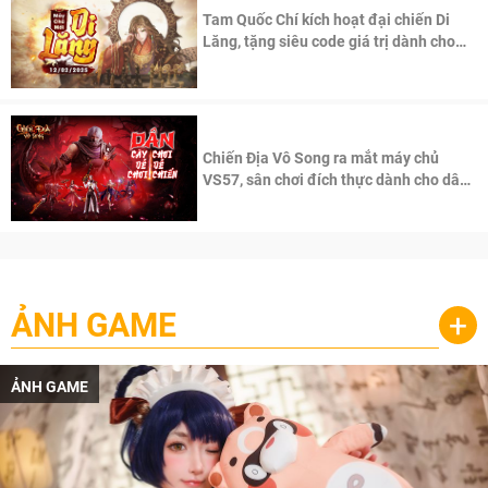
Tam Quốc Chí kích hoạt đại chiến Di
Lăng, tặng siêu code giá trị dành cho
100 độc giả đầu tiên.
Chiến Địa Vô Song ra mắt máy chủ
VS57, sân chơi đích thực dành cho dân
cày
ẢNH GAME
+
ẢNH GAME