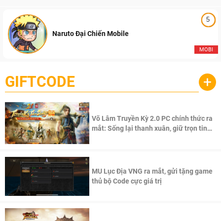
5
Naruto Đại Chiến Mobile
MOBI
GIFTCODE
+
Võ Lâm Truyền Kỳ 2.0 PC chính thức ra
mắt: Sống lại thanh xuân, giữ trọn tinh
thần Võ Lâm
MU Lục Địa VNG ra mắt, gửi tặng game
thủ bộ Code cực giá trị