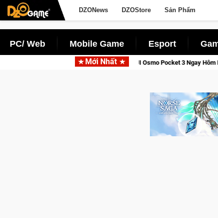
DZONews
DZOStore
Sản Phẩm
PC/ Web
Mobile Game
Esport
Gam
Mới Nhất
 Tỉnh, Săn DJI Osmo Pocket 3 Ngay Hôm Nay
Lineage W – Quy