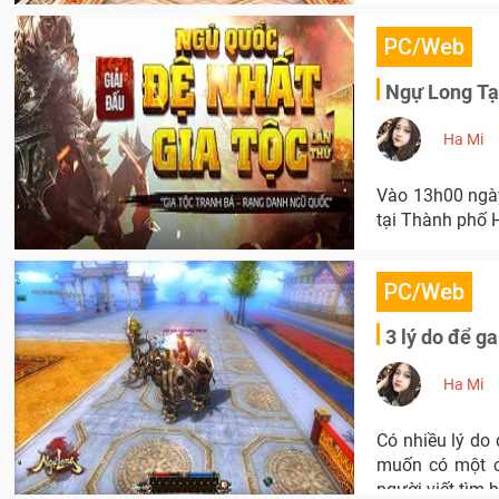
PC/Web
Ngự Long Tại
Ha Mi
Vào 13h00 ngày
tại Thành phố 
PC/Web
3 lý do để g
Ha Mi
Có nhiều lý do 
muốn có một cả
người viết tìm 