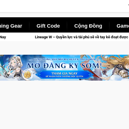
ing Gear
Gift Code
Cộng Đồng
Game
ền lực và tài phú sẽ về tay kẻ đoạt được Vương Quyền thành Kent sắp tới!