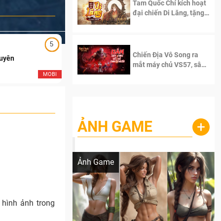
Tam Quốc Chí kích hoạt
đại chiến Di Lăng, tặng
siêu code giá trị dành
cho 100 độc giả đầu
tiên.
5
5
Chiến Địa Vô Song ra
Duyên
Ngạo Thiên Mobile
mắt máy chủ VS57, sân
chơi đích thực dành cho
MOBI
MOB
dân cày
ẢNH GAME
+
Lala Croft vừa nóng vừa xinh dưới nét vẽ
của AI
Ảnh Game
 hình ảnh trong