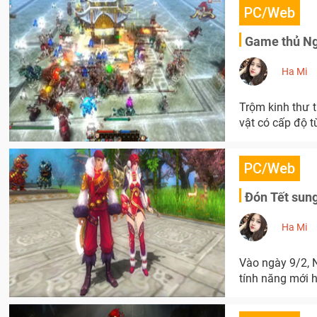
PC/Web
Game thủ Ngự
Ha Mi
Trộm kinh thư 
vật có cấp độ từ
PC/Web
Đón Tết sung
Ha Mi
Vào ngày 9/2, 
tính năng mới 