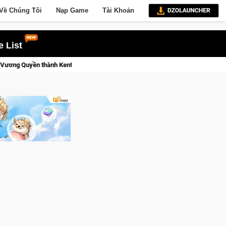
Về Chúng Tôi
Nạp Game
Tài Khoản
 List
Trial Xtreme Freedom – Game đua xe mô tô PvP sở hữu vật lý siê