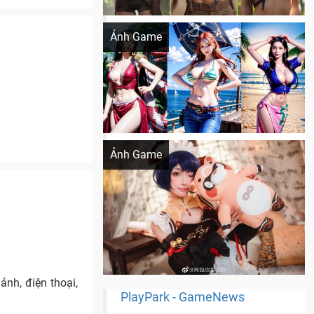
Khi AI Cosplay gái đẹp One Piece
Ảnh Game
Cosplay Xiangling siêu cute
Ảnh Game
nh, điện thoại,