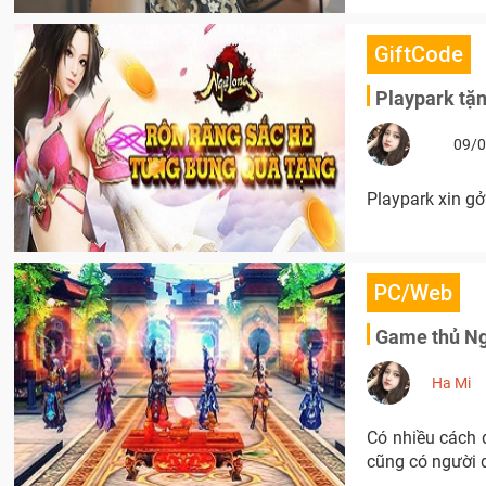
GiftCode
Playpark tặn
09/0
Playpark xin gở
PC/Web
Game thủ Ngự
Ha Mi
Có nhiều cách 
cũng có người 