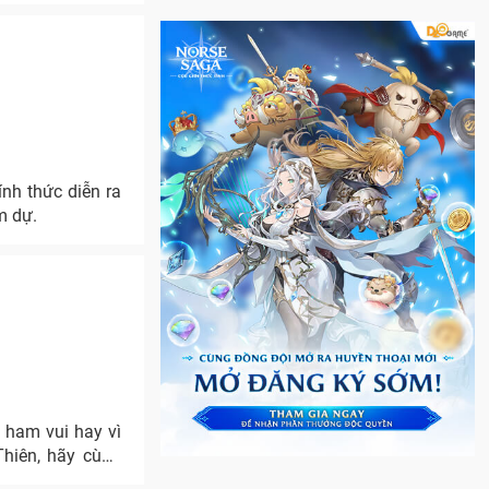
nh thức diễn ra
m dự.
ì ham vui hay vì
Thiên, hãy cùng