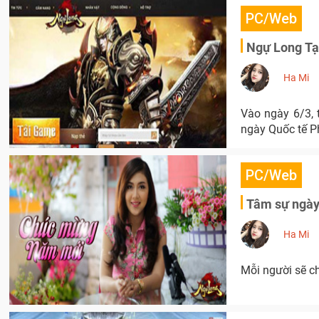
PC/Web
Ngự Long Tại
Ha Mi
Vào ngày 6/3, 
ngày Quốc tế P
PC/Web
Tâm sự ngày
Ha Mi
Mỗi người sẽ c