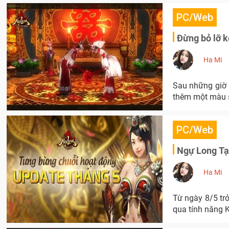
PC/Web
Đừng bỏ lỡ k
Ha Mi
Sau những giờ 
thêm một màu s
PC/Web
Ngự Long Tạ
Ha Mi
Từ ngày 8/5 trở
qua tính năng K