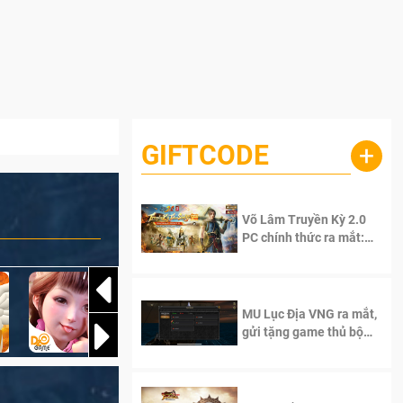
GIFTCODE
+
Võ Lâm Truyền Kỳ 2.0
PC chính thức ra mắt:
Sống lại thanh xuân, giữ
trọn tinh thần Võ Lâm
MU Lục Địa VNG ra mắt,
gửi tặng game thủ bộ
Code cực giá trị