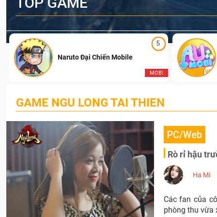
TOP GAME
5
Naruto Đại Chiến Mobile
I
MOBI
GAME NGU LONG TAI THIEN
PC/Web
Rò rỉ hậu tr
Ha Mi
Các fan của cô
phòng thu vừa 