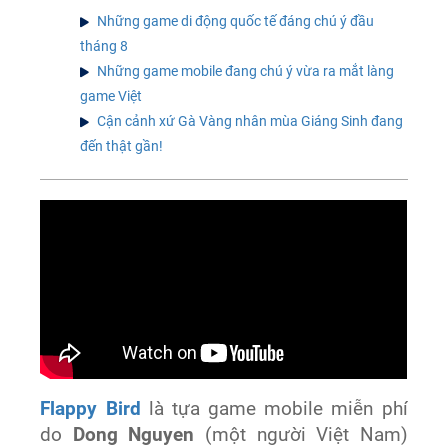
Những game di động quốc tế đáng chú ý đầu
tháng 8
Những game mobile đang chú ý vừa ra mắt làng
game Việt
Cận cảnh xứ Gà Vàng nhân mùa Giáng Sinh đang
đến thật gần!
Flappy Bird
là tựa game mobile miễn phí
do
Dong Nguyen
(một người Việt Nam)