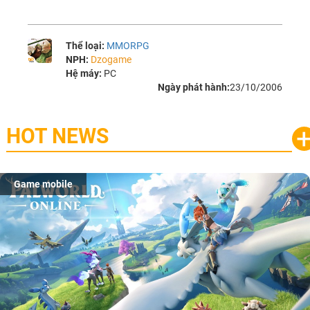
Thể loại:
MMORPG
NPH:
Dzogame
Hệ máy:
PC
Ngày phát hành:
23/10/2006
HOT NEWS
Game mobile