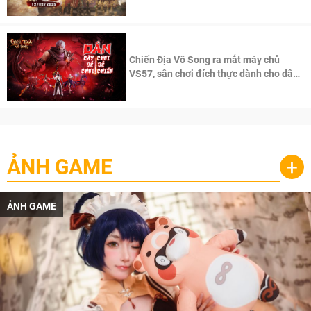
Chiến Địa Vô Song ra mắt máy chủ
VS57, sân chơi đích thực dành cho dân
cày
ẢNH GAME
+
ẢNH GAME