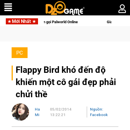
Mới Nhất
ên di động với tên gọi Palworld Online
Gia Nhập Closed Beta
PC
Flappy Bird khó đến độ
khiến một cô gái đẹp phải
chửi thề
Ha
05/02/2014
Nguồn:
Mi
13:22:21
Facebook