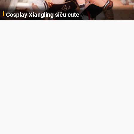
Cosplay Xiangling siêu cute
Cùng thưởng thức những hình ảnh cosplay Xiangling trong Genshin Impact siêu dễ thương của người dùng Weibo "阿包也是兔娘"