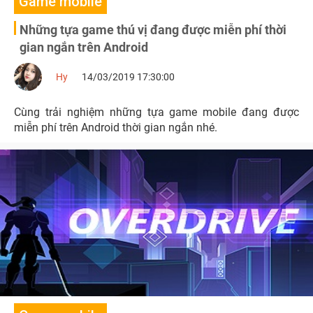
Game mobile
Những tựa game thú vị đang được miễn phí thời
gian ngắn trên Android
Hy
14/03/2019 17:30:00
Cùng trải nghiệm những tựa game mobile đang được
miễn phí trên Android thời gian ngắn nhé.