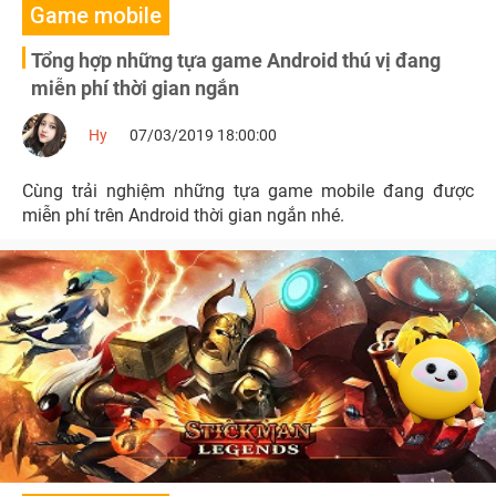
Game mobile
Tổng hợp những tựa game Android thú vị đang
miễn phí thời gian ngắn
Hy
07/03/2019 18:00:00
Cùng trải nghiệm những tựa game mobile đang được
miễn phí trên Android thời gian ngắn nhé.