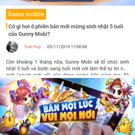
Game mobile
Có gì hot ở phiên bản mới mừng sinh nhật 5 tuổi
của Gunny Mobi?
Tran Huy
05/11/2019 17:00:00
Còn khoảng 1 tháng nữa, Gunny Mobi sẽ tổ chức sinh
nhật 5 tuổi và bước sang tuổi mới với tâm thế tự tin như
một “người anh cả” của dòng game bắn súng tọa độ
được vận hành trên thiết bị di động.