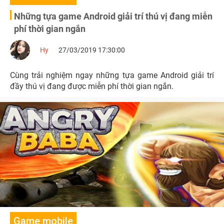
Những tựa game Android giải trí thú vị đang miễn
phí thời gian ngắn
Hy
27/03/2019 17:30:00
Cùng trải nghiệm ngay những tựa game Android giải trí
đầy thú vị đang được miễn phí thời gian ngắn.
Game mobile