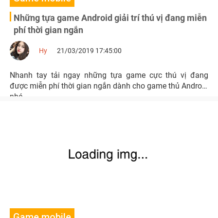
Những tựa game Android giải trí thú vị đang miễn
phí thời gian ngắn
Hy
21/03/2019 17:45:00
Nhanh tay tải ngay những tựa game cực thú vị đang
được miễn phí thời gian ngắn dành cho game thủ Android
nhé.
Game mobile