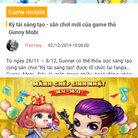
Game mobile
Kỳ tài sáng tạo - sân chơi mới của game thủ
Gunny Mobi
Tran Huy
02/12/2019 10:00:00
Từ ngày 26/11 – 8/12, Gunner có thể thỏa sức sáng tạo
cùng sân chơi “Kỳ tài sáng tạo” được tổ chức tại fanpage
Gunny Mobi. Đây là một trong nhiều hoạt động chào
mừng tựa game bắn súng tọa độ này tròn 5 tuổi.