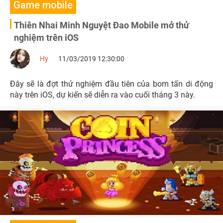
Game mobile
Thiên Nhai Minh Nguyệt Đao Mobile mở thử
nghiệm trên iOS
Hy
11/03/2019 12:30:00
Đây sẽ là đợt thử nghiệm đầu tiên của bom tấn di động
này trên iOS, dự kiến sẽ diễn ra vào cuối tháng 3 này.