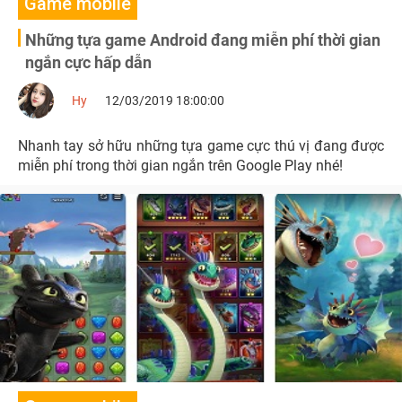
Game mobile
Những tựa game Android đang miễn phí thời gian
ngắn cực hấp dẫn
Hy
12/03/2019 18:00:00
Nhanh tay sở hữu những tựa game cực thú vị đang được
miễn phí trong thời gian ngắn trên Google Play nhé!