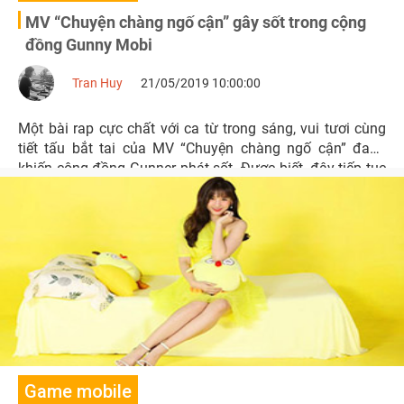
MV “Chuyện chàng ngố cận” gây sốt trong cộng
đồng Gunny Mobi
Tran Huy
21/05/2019 10:00:00
Một bài rap cực chất với ca từ trong sáng, vui tươi cùng
tiết tấu bắt tai của MV “Chuyện chàng ngố cận” đang
khiến cộng đồng Gunner phát sốt. Được biết, đây tiếp tục
là một bài hát mới mà Gunny Mobi được tặng.
Game mobile