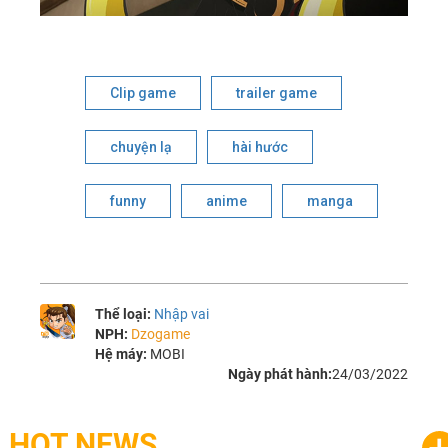
Clip game
trailer game
chuyện lạ
hài hước
funny
anime
manga
Thể loại:
Nhập vai
NPH:
Dzogame
Hệ máy:
MOBI
Ngày phát hành:
24/03/2022
HOT NEWS