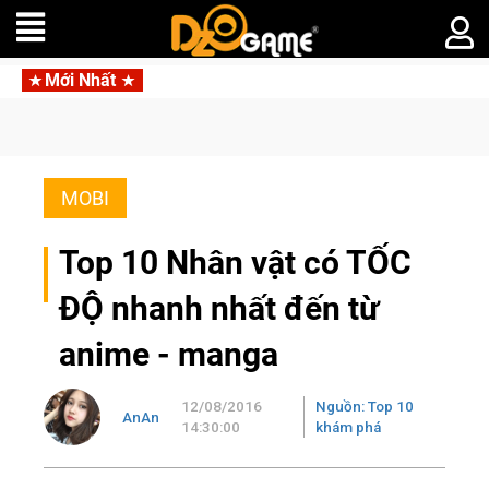
Mới Nhất
fia
Trang bị của 
MOBI
Top 10 Nhân vật có TỐC
ĐỘ nhanh nhất đến từ
anime - manga
12/08/2016
Nguồn: Top 10
AnAn
14:30:00
khám phá