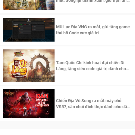
mắt: Sống lại thanh xuân, giữ trọn tinh
thần Võ Lâm
MU Lục Địa VNG ra mắt, gửi tặng game
thủ bộ Code cực giá trị
Tam Quốc Chí kích hoạt đại chiến Di
Lăng, tặng siêu code giá trị dành cho
100 độc giả đầu tiên.
Chiến Địa Vô Song ra mắt máy chủ
VS57, sân chơi đích thực dành cho dân
cày