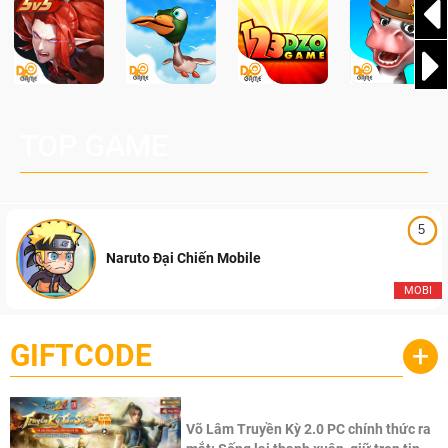
TOP GAME
5
Naruto Đại Chiến Mobile
MOBI
GIFTCODE
+
Võ Lâm Truyền Kỳ 2.0 PC chính thức ra