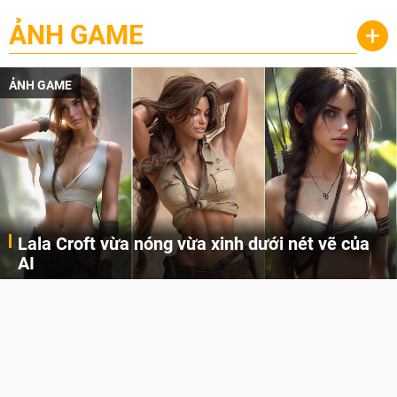
ẢNH GAME
+
ẢNH GAME
Lala Croft vừa nóng vừa xinh dưới nét vẽ của
AI
Cùng đến với những hình ảnh Lala Croft của Tomb Raider dưới nét vẽ của AI. Một cô nàng xinh đẹp, nóng bỏng nhưng cũng rắn rỏi và mạnh mẽ.