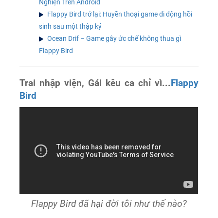
Nghiện Trên Android
Flappy Bird trở lại: Huyền thoại game di động hồi
sinh sau một thập kỷ
Ocean Drif – Game gây ức chế không thua gì
Flappy Bird
Trai nhập viện, Gái kêu ca chỉ vì...
Flappy
Bird
Flappy Bird đã hại đời tôi như thế nào?