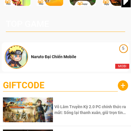
TOP GAME
5
Naruto Đại Chiến Mobile
MOBI
GIFTCODE
+
Võ Lâm Truyền Kỳ 2.0 PC chính thức ra
mắt: Sống lại thanh xuân, giữ trọn tinh
thần Võ Lâm