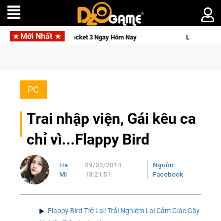
Mới Nhất
 Ngay Hôm Nay
Lineage W – Quyền lực và tài phú sẽ về tay kẻ
PC
Trai nhập viện, Gái kêu ca
chỉ vì...Flappy Bird
Ha
09/02/2014
Nguồn:
Mi
13:21:51
Facebook
Flappy Bird Trở Lại: Trải Nghiệm Lại Cảm Giác Gây