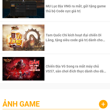
MU Lục Địa VNG ra mắt, gửi tặng game
thủ bộ Code cực giá trị
Tam Quốc Chí kích hoạt đại chiến Di
Lăng, tặng siêu code giá trị dành cho
100 độc giả đầu tiên.
Chiến Địa Vô Song ra mắt máy chủ
VS57, sân chơi đích thực dành cho dân
cày
ẢNH GAME
+