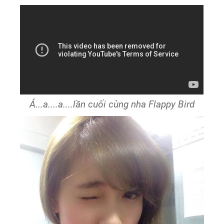
Á...a....a....lần cuối cùng nha Flappy Bird