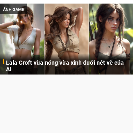
ẢNH GAME
Lala Croft vừa nóng vừa xinh dưới nét vẽ của
AI
Cùng đến với những hình ảnh Lala Croft của Tomb Raider dưới nét vẽ của AI. Một cô nàng xinh đẹp, nóng bỏng nhưng cũng rắn rỏi và mạnh mẽ.