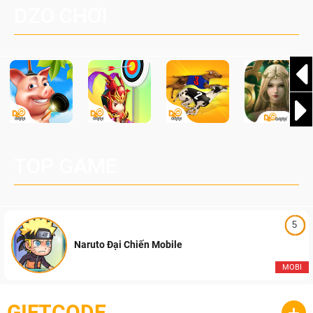
DZO CHƠI
cầu, theo giấy phép chính thức từ công ty game Nhật Bản
Pocketpair, Inc.
TOP GAME
5
Naruto Đại Chiến Mobile
MOBI
GIFTCODE
+