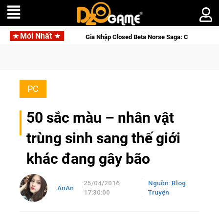
Mới Nhất
Gia Nhập Closed Beta Norse Saga: Cửu Giới Thức Tỉnh, Săn D
PC
50 sắc màu – nhân vật
trùng sinh sang thế giới
khác đang gây bão
25/04/2016
Nguồn: Blog
AnAn
17:30:00
Truyện