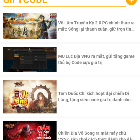
Võ Lâm Truyền Kỳ 2.0 PC chính thức ra
mắt: Sống lại thanh xuân, giữ trọn tinh
thần Võ Lâm
MU Lục Địa VNG ra mắt, gửi tặng game
thủ bộ Code cực giá trị
Tam Quốc Chí kích hoạt đại chiến Di
Lăng, tặng siêu code giá trị dành cho
100 độc giả đầu tiên.
Chiến Địa Vô Song ra mắt máy chủ
VS57, sân chơi đích thực dành cho dân