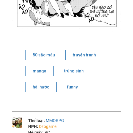
50 sắc màu
truyện tranh
manga
trùng sinh
hài hước
funny
Thể loại:
MMORPG
NPH:
Dzogame
Hệ máy:
PC