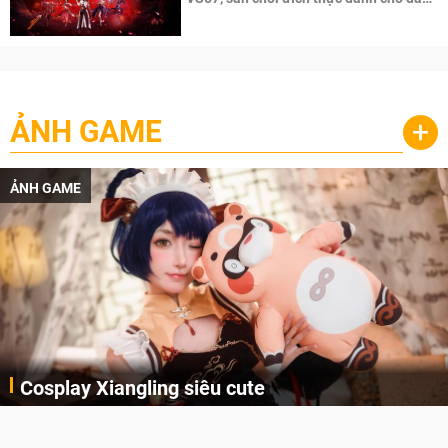
cày
ẢNH GAME
+
ẢNH GAME
Cosplay Xiangling siêu cute
Cùng thưởng thức những hình ảnh cosplay Xiangling trong Genshin Impact siêu dễ thương của người dùng Weibo "阿包也是兔娘"