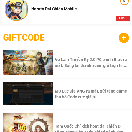
5
Naruto Đại Chiến Mobile
MOBI
GIFTCODE
+
Võ Lâm Truyền Kỳ 2.0 PC chính thức ra
mắt: Sống lại thanh xuân, giữ trọn tinh
thần Võ Lâm
MU Lục Địa VNG ra mắt, gửi tặng game
thủ bộ Code cực giá trị
Tam Quốc Chí kích hoạt đại chiến Di
Lăng, tặng siêu code giá trị dành cho