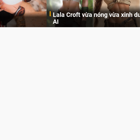
Lala Croft vừa nóng vừa xinh dưới nét vẽ của
AI
Cùng đến với những hình ảnh Lala Croft của Tomb Raider dưới nét vẽ của AI. Một cô nàng xinh đẹp, nóng bỏng nhưng cũng rắn rỏi và mạnh mẽ.