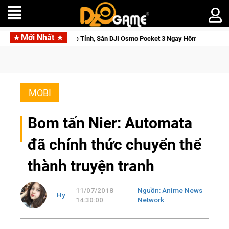
Mới Nhất
ửu Giới Thức Tỉnh, Săn DJI Osmo Pocket 3 Ngay Hôm Nay
Lin
MOBI
Bom tấn Nier: Automata
đã chính thức chuyển thể
thành truyện tranh
11/07/2018
Nguồn: Anime News
Hy
14:30:00
Network