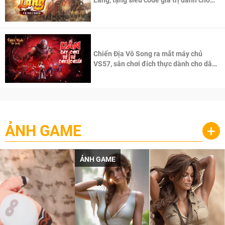
100 độc giả đầu tiên.
Chiến Địa Vô Song ra mắt máy chủ
VS57, sân chơi đích thực dành cho dân
cày
ẢNH GAME
+
ẢNH GAME