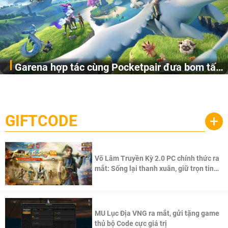
Garena hợp tác cùng Pocketpair đưa bom tấn
Garena Singapore hôm nay đã công bố Palworld Online,
săn thú sinh tồn lên di động với tên gọi
một cuộc phiêu lưu sinh tồn nhiều người chơi mới hiện
Palworld Online
đang được phát triển dựa trên IP Palworld nổi tiếng toàn
cầu, theo giấy phép chính thức từ công ty game Nhật Bản
GIFTCODE
+
Pocketpair, Inc.
Võ Lâm Truyền Kỳ 2.0 PC chính thức ra
mắt: Sống lại thanh xuân, giữ trọn tinh
thần Võ Lâm
MU Lục Địa VNG ra mắt, gửi tặng game
thủ bộ Code cực giá trị