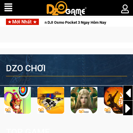
Mới Nhất
hức Tỉnh, Săn DJI Osmo Pocket 3 Ngay Hôm Nay
Lineage W – 
DZO CHƠI
TOP GAME