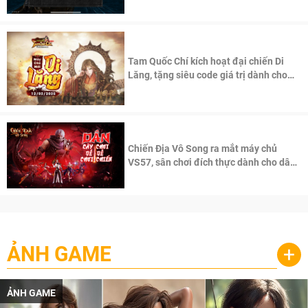
Tam Quốc Chí kích hoạt đại chiến Di
Lăng, tặng siêu code giá trị dành cho
100 độc giả đầu tiên.
Chiến Địa Vô Song ra mắt máy chủ
VS57, sân chơi đích thực dành cho dân
cày
ẢNH GAME
+
ẢNH GAME