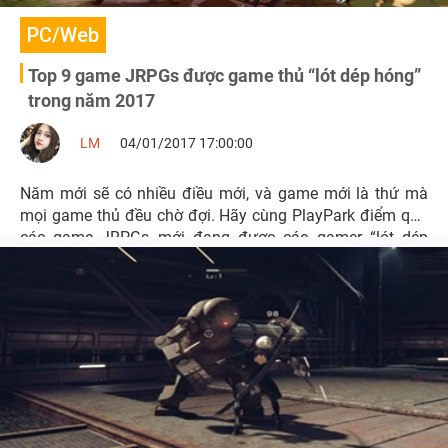
PC/Web
Top 9 game JRPGs được game thủ “lót dép hóng”
trong năm 2017
LM
04/01/2017 17:00:00
Năm mới sẽ có nhiều điều mới, và game mới là thứ mà
mọi game thủ đều chờ đợi. Hãy cùng PlayPark điểm qua
các game JRPGs mới đang được các gamer “lót dép
hóng” trong năm 2017 nhé.