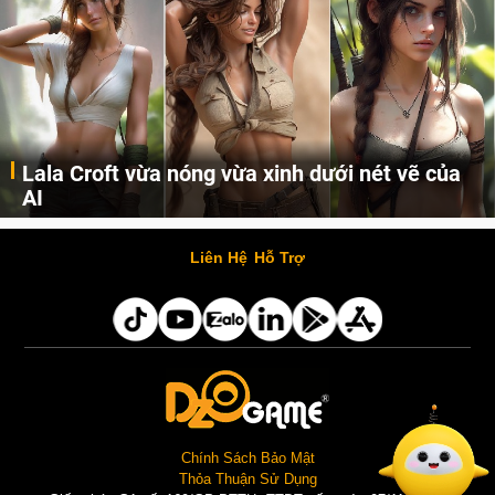
Lala Croft vừa nóng vừa xinh dưới nét vẽ của
AI
Cùng đến với những hình ảnh Lala Croft của Tomb Raider dưới nét vẽ của AI. Một cô nàng xinh đẹp, nóng bỏng nhưng cũng rắn rỏi và mạnh mẽ.
Liên Hệ
Hỗ Trợ
Chính Sách Bảo Mật
Thỏa Thuận Sử Dụng